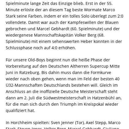
Spielminute lange Zeit das Einzige blieb. Erst in der 55.
Minute erlöste der an diesem Tag beste Wormate Marco
Stark seine Farben, indem er ein tolles Solo überlegt zum 2:0
vollendete. Damit war auch der Kampfeswillen der Blauen
gebrochen und Marcel Gebhardt (60. Spielminute) und der
wiedergenese Mannschaftskapitän Volker Berg (68.
Spielminute) mit einem sehenswerten Heber konnten in der
Schlussphase noch auf 4:0 erhöhen.
Für unsere Old-Boys beginnt nun die heiße Phase der
Vorbereitung auf den Deutschen Altherren Supercup Mitte
Juni in Ratzeburg. Bis dahin muss dann die Formkurve
wieder nach oben gehen, wenn man im Feld der besten 40
Ü32-Mannschaften Deutschlands bestehen will. Gleich im
Anschluss an die inoffizielle Deutsche Meisterschaft steht
dann am 2. Juli die Südwestmeisterschaft in Hatzenbühl an,
für die man sich durch den Triumph im Kreispokal wieder
qualifiziert hat.
In Horchheim spielten: Sven Jenner (Tor), Axel Stepp, Marco
Stark, Steven Jones, Volker Berg, Marcel Gebhardt, Giuliano