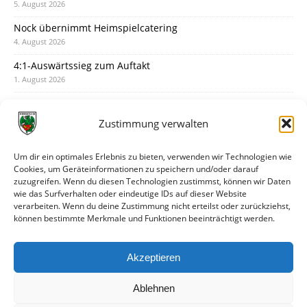
5. August 2026
Nock übernimmt Heimspielcatering
4. August 2026
4:1-Auswärtssieg zum Auftakt
1. August 2026
Pokal: Wormatia muss zu Schott Mainz
31. Juli 2026
Zustimmung verwalten
Wormatia trauert um Jürgen Dinger
30. Juli 2026
Um dir ein optimales Erlebnis zu bieten, verwenden wir Technologien wie
Cookies, um Geräteinformationen zu speichern und/oder darauf
Deine Spielminute: 89+1
zuzugreifen. Wenn du diesen Technologien zustimmst, können wir Daten
28. Juli 2026
wie das Surfverhalten oder eindeutige IDs auf dieser Website
verarbeiten. Wenn du deine Zustimmung nicht erteilst oder zurückziehst,
Neuer Rückensponsor
können bestimmte Merkmale und Funktionen beeinträchtigt werden.
28. Juli 2026
Neue Podcast-Folge: So tickt Björn!
Akzeptieren
27. Juli 2026
Ablehnen