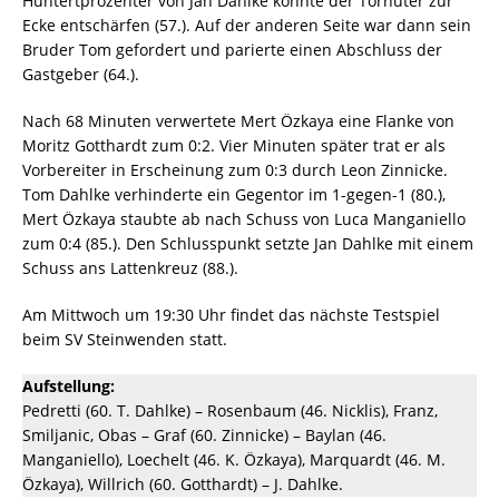
Huntertprozenter von Jan Dahlke konnte der Torhüter zur
Ecke entschärfen (57.). Auf der anderen Seite war dann sein
Bruder Tom gefordert und parierte einen Abschluss der
Gastgeber (64.).
Nach 68 Minuten verwertete Mert Özkaya eine Flanke von
Moritz Gotthardt zum 0:2. Vier Minuten später trat er als
Vorbereiter in Erscheinung zum 0:3 durch Leon Zinnicke.
Tom Dahlke verhinderte ein Gegentor im 1-gegen-1 (80.),
Mert Özkaya staubte ab nach Schuss von Luca Manganiello
zum 0:4 (85.). Den Schlusspunkt setzte Jan Dahlke mit einem
Schuss ans Lattenkreuz (88.).
Am Mittwoch um 19:30 Uhr findet das nächste Testspiel
beim SV Steinwenden statt.
Aufstellung:
Pedretti (60. T. Dahlke) – Rosenbaum (46. Nicklis), Franz,
Smiljanic, Obas – Graf (60. Zinnicke) – Baylan (46.
Manganiello), Loechelt (46. K. Özkaya), Marquardt (46. M.
Özkaya), Willrich (60. Gotthardt) – J. Dahlke.