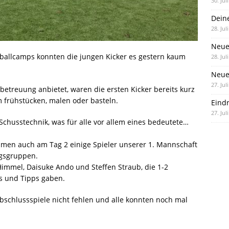
30. Jul
Dein
28. Jul
Neue
ballcamps konnten die jungen Kicker es gestern kaum
28. Jul
Neue 
27. Jul
treuung anbietet, waren die ersten Kicker bereits kurz
 frühstücken, malen oder basteln.
Eind
27. Jul
chusstechnik, was für alle vor allem eines bedeutete…
men auch am Tag 2 einige Spieler unserer 1. Mannschaft
ngsgruppen.
Himmel, Daisuke Ando und Steffen Straub, die 1-2
ks und Tipps gaben.
bschlussspiele nicht fehlen und alle konnten noch mal