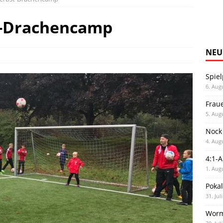
t-Drachencamp
NEU
Spiel
6. Aug
Frau
5. Aug
Nock
4. Aug
4:1-
1. Aug
Poka
31. Jul
Worm