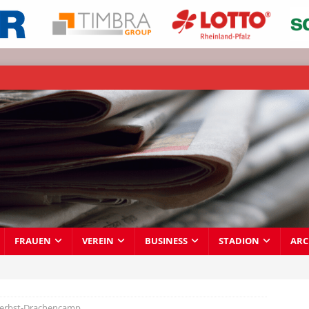
FRAUEN
VEREIN
BUSINESS
STADION
ARC
Herbst-Drachencamp