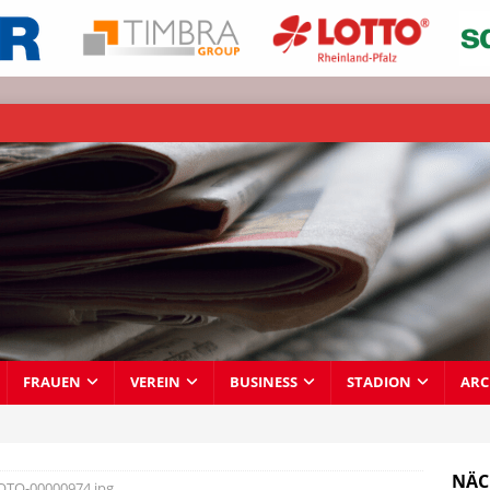
FRAUEN
VEREIN
BUSINESS
STADION
ARC
NÄC
OTO-00000974.jpg