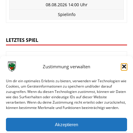
08.08.2026 14:00 Uhr
Spielinfo
LETZTES SPIEL
Zustimmung verwalten
1:4
FC Rot-Weiß Koblenz
Wormatia Worms
Um dir ein optimales Erlebnis zu bieten, verwenden wir Technologien wie
Cookies, um Geräteinformationen zu speichern und/oder darauf
zuzugreifen. Wenn du diesen Technologien zustimmst, können wir Daten
wie das Surfverhalten oder eindeutige IDs auf dieser Website
Oberliga Rheinland-Pfalz/Saar
verarbeiten. Wenn du deine Zustimmung nicht erteilst oder zurückziehst,
können bestimmte Merkmale und Funktionen beeinträchtigt werden.
01.08.2026 14:00 Uhr
Spielinfo
Akzeptieren