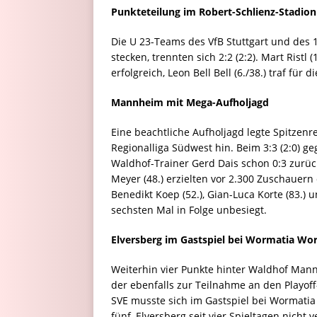
Punkteteilung im Robert-Schlienz-Stadion
Die U 23-Teams des VfB Stuttgart und des 1
stecken, trennten sich 2:2 (2:2). Mart Ristl
erfolgreich, Leon Bell Bell (6./38.) traf für 
Mannheim mit Mega-Aufholjagd
Eine beachtliche Aufholjagd legte Spitzen
Regionalliga Südwest hin. Beim 3:3 (2:0) g
Waldhof-Trainer Gerd Dais schon 0:3 zurück
Meyer (48.) erzielten vor 2.300 Zuschauer
Benedikt Koep (52.), Gian-Luca Korte (83.)
sechsten Mal in Folge unbesiegt.
Elversberg im Gastspiel bei Wormatia Wo
Weiterhin vier Punkte hinter Waldhof Mann
der ebenfalls zur Teilnahme an den Playoff-
SVE musste sich im Gastspiel bei Wormati
fünf, Elversberg seit vier Spieltagen nicht v