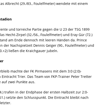
as Albrecht (29./83., Foulelfmeter) wendete mit einem
stadion
ulente und torreiche Partie gegen die U 23 der TSG 1899
as Hecht-Zirpel (32./56., Foulelfmeter) und Eray Gür (72.)
, stand am Ende dennoch mit leeren Händen da. Prince
in der Nachspielzeit Dennis Geiger (90., Foulelfmeter) und
0.+2) ließen die Kraichgauer jubeln.
er
rbleib machte der FK Pirmasens mit dem 3:0 (2:0)-
Eintracht Trier. Das Team von FKP-Trainer Peter Tretter
 auf zwei Punkte aus.
4.) trafen in der Endphase der ersten Halbzeit zur 2:0-
.) setzte den Schlusspunkt. Die Eintracht bleibt nach
etzter.