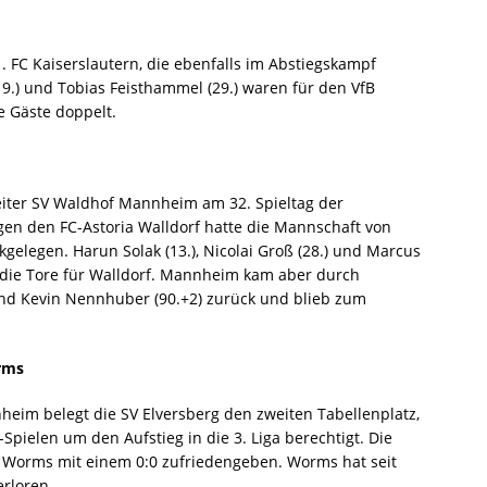
. FC Kaiserslautern, die ebenfalls im Abstiegskampf
 (19.) und Tobias Feisthammel (29.) waren für den VfB
die Gäste doppelt.
reiter SV Waldhof Mannheim am 32. Spieltag der
egen den FC-Astoria Walldorf hatte die Mannschaft von
gelegen. Harun Solak (13.), Nicolai Groß (28.) und Marcus
n die Tore für Walldorf. Mannheim kam aber durch
 und Kevin Nennhuber (90.+2) zurück und blieb zum
rms
heim belegt die SV Elversberg den zweiten Tabellenplatz,
Spielen um den Aufstieg in die 3. Liga berechtigt. Die
a Worms mit einem 0:0 zufriedengeben. Worms hat seit
erloren.