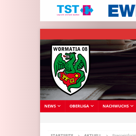
NEWS
OBERLIGA
NACHWUCHS
STARTSEITE
AKTUELL
Presseinform