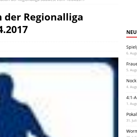
 der Regionalliga
4.2017
NEU
Spiel
6. Aug
Frau
5. Aug
Nock
4. Aug
4:1-
1. Aug
Poka
31. Jul
Worm