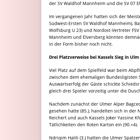
der SV Waldhof Mannheim und die SV 07 Elv
Im vergangenen Jahr hatten sich der Meiste
Südwest-Ersten SV Waldhof Mannheim), Bay
Wolfsburg U 23) und Nordost-Vertreter FSV 
Mannheim und Elversberg könnten demnäc
in der Form bisher noch nicht.
Drei Platzverweise bei Kassels Sieg in Ulm
Viel Platz auf dem Spielfeld war beim Abpfi
zwischen dem ehemaligen Bundesligisten S
Auswärtserfolg der Gäste schickte Schiedsr
gleich drei Spieler vorzeitig unter die Dusc
Nachdem zunächst der Ulmer Alper Bagceci
gesehen hatte (85.), handelten sich in der
Reichert und auch Kassels Joker Yassine 
Tätlichkeiten den Roten Karton ein (90.+4).
Ndriqim Halili (3.) hatten die Ulmer Spat