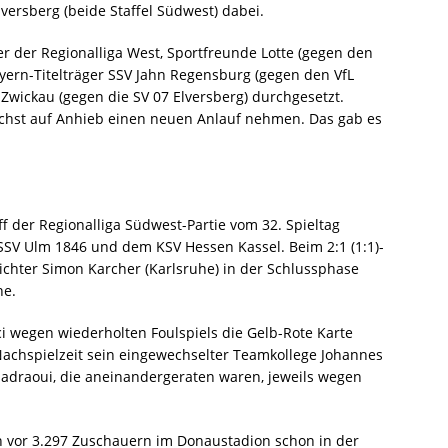
ersberg (beide Staffel Südwest) dabei.
r der Regionalliga West, Sportfreunde Lotte (gegen den
ern-Titelträger SSV Jahn Regensburg (gegen den VfL
Zwickau (gegen die SV 07 Elversberg) durchgesetzt.
hst auf Anhieb einen neuen Anlauf nehmen. Das gab es
ff der Regionalliga Südwest-Partie vom 32. Spieltag
SV Ulm 1846 und dem KSV Hessen Kassel. Beim 2:1 (1:1)-
ichter Simon Karcher (Karlsruhe) in der Schlussphase
he.
 wegen wiederholten Foulspiels die Gelb-Rote Karte
 Nachspielzeit sein eingewechselter Teamkollege Johannes
Khadraoui, die aneinandergeraten waren, jeweils wegen
zen vor 3.297 Zuschauern im Donaustadion schon in der