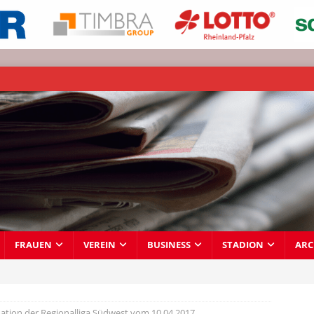
FRAUEN
VEREIN
BUSINESS
STADION
ARC
ation der Regionalliga Südwest vom 10.04.2017