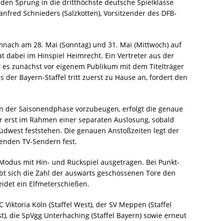
den Sprung in die dritthöchste deutsche Spielklasse
nfred Schnieders (Salzkotten), Vorsitzender des DFB-
emnach am 28. Mai (Sonntag) und 31. Mai (Mittwoch) auf
at dabei im Hinspiel Heimrecht. Ein Vertreter aus der
t es zunächst vor eigenem Publikum mit dem Titelträger
der Bayern-Staffel tritt zuerst zu Hause an, fordert den
 der Saisonendphase vorzubeugen, erfolgt die genaue
 erst im Rahmen einer separaten Auslosung, sobald
Südwest feststehen. Die genauen Anstoßzeiten legt der
enden TV-Sendern fest.
odus mit Hin- und Rückspiel ausgetragen. Bei Punkt-
bt sich die Zahl der auswärts geschossenen Tore den
eidet ein Elfmeterschießen.
Viktoria Köln (Staffel West), der SV Meppen (Staffel
ost), die SpVgg Unterhaching (Staffel Bayern) sowie erneut