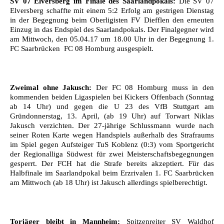
SV 07 Elversberg im Finale des Saarlandpokals:
Die SV 07
Elversberg schaffte mit einem 5:2 Erfolg am gestrigen Dienstag
in der Begegnung beim Oberligisten FV Diefflen den erneuten
Einzug in das Endspiel des Saarlandpokals. Der Finalgegner wird
am Mittwoch, den 05.04.17 um 18.00 Uhr in der Begegnung 1.
FC Saarbrücken  FC 08 Homburg ausgespielt.
Zweimal ohne Jakusch:
Der FC 08 Homburg muss in den
kommenden beiden Ligaspielen bei Kickers Offenbach (Sonntag
ab 14 Uhr) und gegen die U 23 des VfB Stuttgart am
Gründonnerstag, 13. April, (ab 19 Uhr) auf Torwart Niklas
Jakusch verzichten. Der 27-jährige Schlussmann wurde nach
seiner Roten Karte wegen Handspiels außerhalb des Strafraums
im Spiel gegen Aufsteiger TuS Koblenz (0:3) vom Sportgericht
der Regionalliga Südwest für zwei Meisterschaftsbegegnungen
gesperrt. Der FCH hat die Strafe bereits akzeptiert. Für das
Halbfinale im Saarlandpokal beim Erzrivalen 1. FC Saarbrücken
am Mittwoch (ab 18 Uhr) ist Jakusch allerdings spielberechtigt.
Torjäger bleibt in Mannheim:
Spitzenreiter SV Waldhof