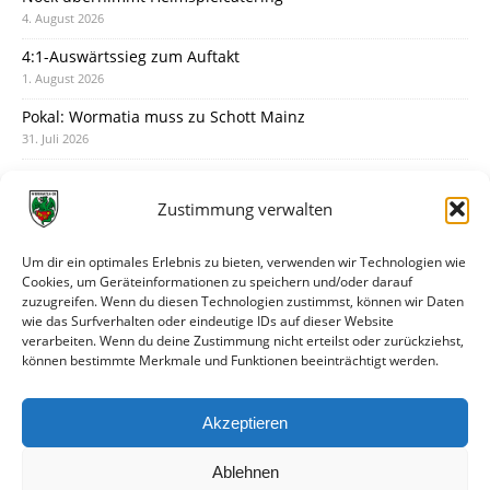
4. August 2026
4:1-Auswärtssieg zum Auftakt
1. August 2026
Pokal: Wormatia muss zu Schott Mainz
31. Juli 2026
Wormatia trauert um Jürgen Dinger
30. Juli 2026
Zustimmung verwalten
Deine Spielminute: 89+1
28. Juli 2026
Um dir ein optimales Erlebnis zu bieten, verwenden wir Technologien wie
Cookies, um Geräteinformationen zu speichern und/oder darauf
Neuer Rückensponsor
zuzugreifen. Wenn du diesen Technologien zustimmst, können wir Daten
28. Juli 2026
wie das Surfverhalten oder eindeutige IDs auf dieser Website
verarbeiten. Wenn du deine Zustimmung nicht erteilst oder zurückziehst,
Neue Podcast-Folge: So tickt Björn!
können bestimmte Merkmale und Funktionen beeinträchtigt werden.
27. Juli 2026
Eindrücke vom Stadionfest
Akzeptieren
27. Juli 2026
Ablehnen