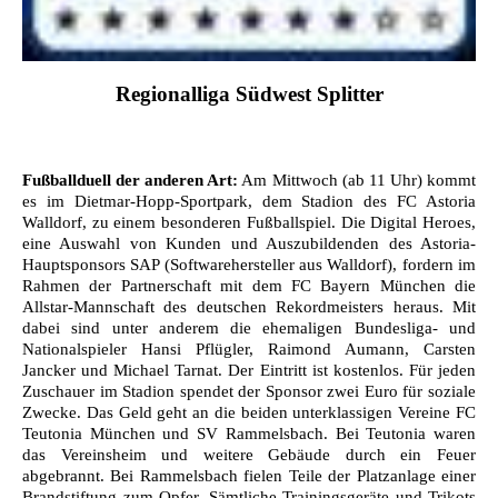
Regionalliga Südwest Splitter
Fußballduell der anderen Art:
Am Mittwoch (ab 11 Uhr) kommt
es im Dietmar-Hopp-Sportpark, dem Stadion des FC Astoria
Walldorf, zu einem besonderen Fußballspiel. Die Digital Heroes,
eine Auswahl von Kunden und Auszubildenden des Astoria-
Hauptsponsors SAP (Softwarehersteller aus Walldorf), fordern im
Rahmen der Partnerschaft mit dem FC Bayern München die
Allstar-Mannschaft des deutschen Rekordmeisters heraus. Mit
dabei sind unter anderem die ehemaligen Bundesliga- und
Nationalspieler Hansi Pflügler, Raimond Aumann, Carsten
Jancker und Michael Tarnat. Der Eintritt ist kostenlos. Für jeden
Zuschauer im Stadion spendet der Sponsor zwei Euro für soziale
Zwecke. Das Geld geht an die beiden unterklassigen Vereine FC
Teutonia München und SV Rammelsbach. Bei Teutonia waren
das Vereinsheim und weitere Gebäude durch ein Feuer
abgebrannt. Bei Rammelsbach fielen Teile der Platzanlage einer
Brandstiftung zum Opfer. Sämtliche Trainingsgeräte und Trikots