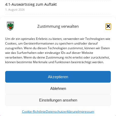
4:1-Auswärtssieg zum Auftakt
1. August 2026
Pokal: Wormatia muss zu Schott Mainz
31. Juli 2026
Zustimmung verwalten
Wormatia trauert um Jürgen Dinger
30. Juli 2026
Um dir ein optimales Erlebnis zu bieten, verwenden wir Technologien wie
Cookies, um Geräteinformationen zu speichern und/oder darauf
Deine Spielminute: 89+1
zuzugreifen. Wenn du diesen Technologien zustimmst, können wir Daten
28. Juli 2026
wie das Surfverhalten oder eindeutige IDs auf dieser Website
verarbeiten. Wenn du deine Zustimmung nicht erteilst oder zurückziehst,
Neuer Rückensponsor
können bestimmte Merkmale und Funktionen beeinträchtigt werden.
28. Juli 2026
Neue Podcast-Folge: So tickt Björn!
Akzeptieren
27. Juli 2026
Ablehnen
Einstellungen ansehen
Cookie-Richtlinie
Datenschutzerklärung
Impressum
© VfR Wormatia Worms