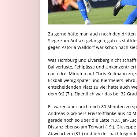
Zu gerne hätte man auch noch den dritten S
Siege zum Auftakt gelangen, gab es stattd
gegen Astoria Walldorf war schon nach sie
Was Homburg und Elversberg nicht schafft
Ballverluste, Fehlpässe und Unkonzentriert
nach drei Minuten auf Chris Keilmann zu, 
Eckball wenig später und Kiermeiers lehrb
entscheidenden Platz zu viel hatte auch W
dem 0:2 (7.). Eigentlich war das bei 32 Gr
Es waren aber auch noch 80 Minuten zu spi
Andreas Glockners Freistoßflanke aus 40 Me
gerade noch so über die Latte (13.), Jan-L
Distanz ebenso am Torwart (19.). Giuseppe
Abwehrbein (31.) und bei der nachfolgenden