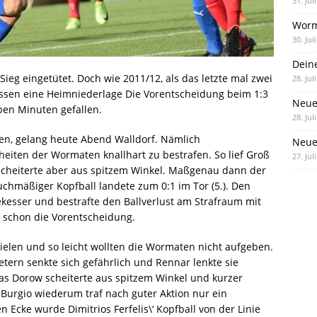
31. Jul
Worm
30. Jul
Dein
ieg eingetütet. Doch wie 2011/12, als das letzte mal zwei
28. Jul
essen eine Heimniederlage Die Vorentscheidung beim 1:3
Neue
ben Minuten gefallen.
28. Jul
en, gelang heute Abend Walldorf. Nämlich
Neue 
heiten der Wormaten knallhart zu bestrafen. So lief Groß
27. Jul
scheiterte aber aus spitzem Winkel. Maßgenau dann der
uchmäßiger Kopfball landete zum 0:1 im Tor (5.). Den
ekesser und bestrafte den Ballverlust am Strafraum mit
ad schon die Vorentscheidung.
elen und so leicht wollten die Wormaten nicht aufgeben.
tern senkte sich gefährlich und Rennar lenkte sie
ucas Dorow scheiterte aus spitzem Winkel und kurzer
 Burgio wiederum traf nach guter Aktion nur ein
 Ecke wurde Dimitrios Ferfelis\‘ Kopfball von der Linie