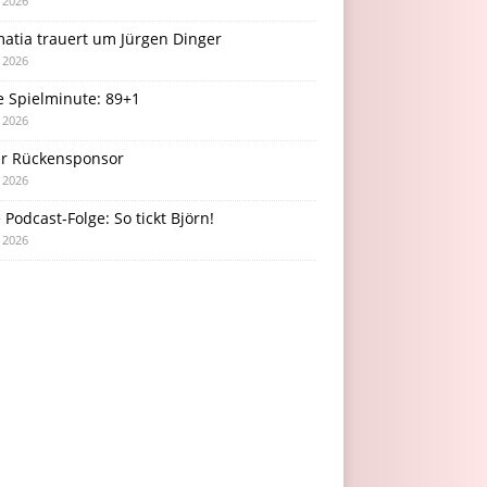
i 2026
atia trauert um Jürgen Dinger
i 2026
e Spielminute: 89+1
i 2026
r Rückensponsor
i 2026
Podcast-Folge: So tickt Björn!
i 2026