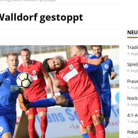
alldorf gestoppt
NEU
Trad
7. Aug
Spiel
6. Aug
Frau
5. Aug
Nock
4. Aug
4:1-
1. Aug
Poka