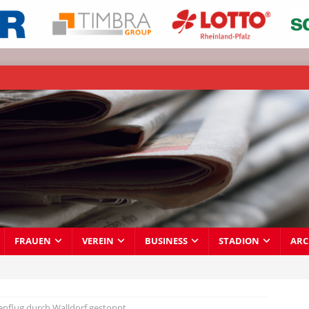
FRAUEN
VEREIN
BUSINESS
STADION
ARC
nflug durch Walldorf gestoppt