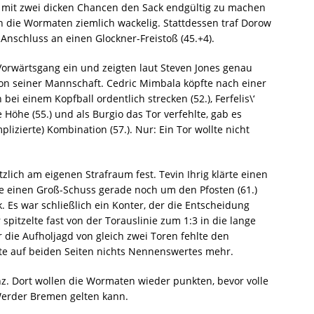
h mit zwei dicken Chancen den Sack endgültig zu machen
ich die Wormaten ziemlich wackelig. Stattdessen traf Dorow
Anschluss an einen Glockner-Freistoß (45.+4).
orwärtsgang ein und zeigten laut Steven Jones genau
von seiner Mannschaft. Cedric Mimbala köpfte nach einer
bei einem Kopfball ordentlich strecken (52.), Ferfelis\‘
 Höhe (55.) und als Burgio das Tor verfehlte, gab es
izierte) Kombination (57.). Nur: Ein Tor wollte nicht
tzlich am eigenen Strafraum fest. Tevin Ihrig klärte einen
hte einen Groß-Schuss gerade noch um den Pfosten (61.)
 Es war schließlich ein Konter, der die Entscheidung
spitzelte fast von der Torauslinie zum 1:3 in die lange
ür die Aufholjagd von gleich zwei Toren fehlte den
te auf beiden Seiten nichts Nennenswertes mehr.
. Dort wollen die Wormaten wieder punkten, bevor volle
Werder Bremen gelten kann.