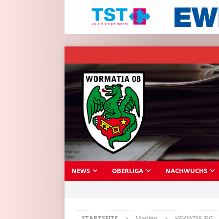
NEWS
OBERLIGA
NACHWUCHS
STARTSEITE
Medien
KFW9798.JPG