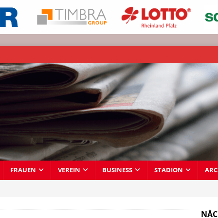
FRAUEN
VEREIN
BUSINESS
STADION
ARC
NÄC