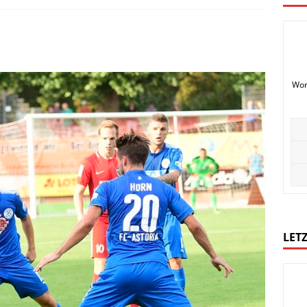
Wor
LETZ