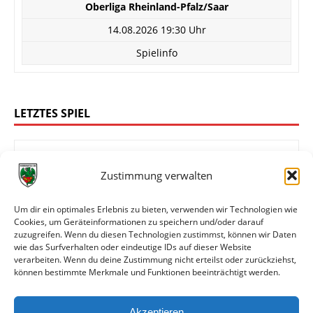
Oberliga Rheinland-Pfalz/Saar
14.08.2026 19:30 Uhr
Spielinfo
LETZTES SPIEL
Zustimmung verwalten
4:0
FK 03 Pirmasens
Wormatia Worms
Um dir ein optimales Erlebnis zu bieten, verwenden wir Technologien wie
Cookies, um Geräteinformationen zu speichern und/oder darauf
zuzugreifen. Wenn du diesen Technologien zustimmst, können wir Daten
wie das Surfverhalten oder eindeutige IDs auf dieser Website
Oberliga Rheinland-Pfalz/Saar
verarbeiten. Wenn du deine Zustimmung nicht erteilst oder zurückziehst,
können bestimmte Merkmale und Funktionen beeinträchtigt werden.
08.08.2026 14:00 Uhr
Spielinfo
Akzeptieren