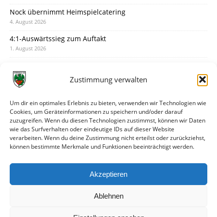
Nock übernimmt Heimspielcatering
4. August 2026
4:1-Auswärtssieg zum Auftakt
1. August 2026
Pokal: Wormatia muss zu Schott Mainz
31. Juli 2026
Zustimmung verwalten
Wormatia trauert um Jürgen Dinger
30. Juli 2026
Um dir ein optimales Erlebnis zu bieten, verwenden wir Technologien wie
Cookies, um Geräteinformationen zu speichern und/oder darauf
Deine Spielminute: 89+1
zuzugreifen. Wenn du diesen Technologien zustimmst, können wir Daten
28. Juli 2026
wie das Surfverhalten oder eindeutige IDs auf dieser Website
verarbeiten. Wenn du deine Zustimmung nicht erteilst oder zurückziehst,
Neuer Rückensponsor
können bestimmte Merkmale und Funktionen beeinträchtigt werden.
28. Juli 2026
Neue Podcast-Folge: So tickt Björn!
Akzeptieren
27. Juli 2026
Ablehnen