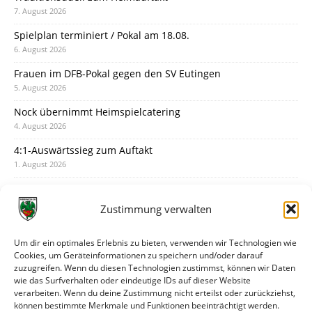
7. August 2026
Spielplan terminiert / Pokal am 18.08.
6. August 2026
Frauen im DFB-Pokal gegen den SV Eutingen
5. August 2026
Nock übernimmt Heimspielcatering
4. August 2026
4:1-Auswärtssieg zum Auftakt
1. August 2026
Pokal: Wormatia muss zu Schott Mainz
31. Juli 2026
Zustimmung verwalten
Wormatia trauert um Jürgen Dinger
30. Juli 2026
Um dir ein optimales Erlebnis zu bieten, verwenden wir Technologien wie
Cookies, um Geräteinformationen zu speichern und/oder darauf
Deine Spielminute: 89+1
zuzugreifen. Wenn du diesen Technologien zustimmst, können wir Daten
28. Juli 2026
wie das Surfverhalten oder eindeutige IDs auf dieser Website
verarbeiten. Wenn du deine Zustimmung nicht erteilst oder zurückziehst,
Neuer Rückensponsor
können bestimmte Merkmale und Funktionen beeinträchtigt werden.