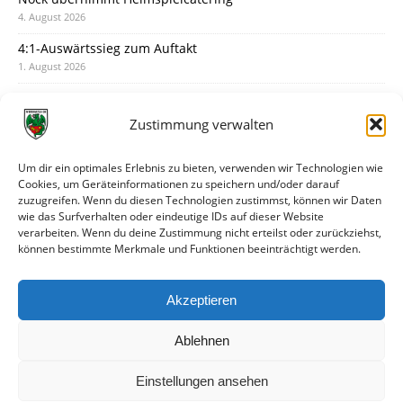
4. August 2026
4:1-Auswärtssieg zum Auftakt
1. August 2026
Pokal: Wormatia muss zu Schott Mainz
31. Juli 2026
Zustimmung verwalten
Wormatia trauert um Jürgen Dinger
30. Juli 2026
Um dir ein optimales Erlebnis zu bieten, verwenden wir Technologien wie
Cookies, um Geräteinformationen zu speichern und/oder darauf
Deine Spielminute: 89+1
zuzugreifen. Wenn du diesen Technologien zustimmst, können wir Daten
28. Juli 2026
wie das Surfverhalten oder eindeutige IDs auf dieser Website
verarbeiten. Wenn du deine Zustimmung nicht erteilst oder zurückziehst,
Neuer Rückensponsor
können bestimmte Merkmale und Funktionen beeinträchtigt werden.
28. Juli 2026
Neue Podcast-Folge: So tickt Björn!
Akzeptieren
27. Juli 2026
Ablehnen
Einstellungen ansehen