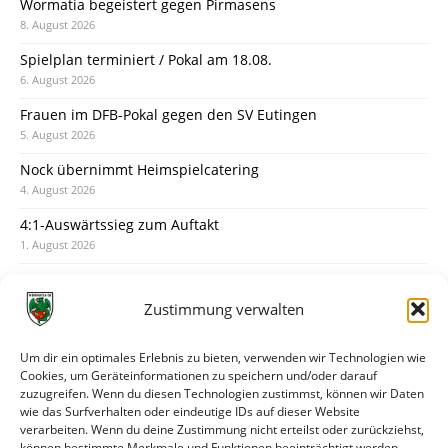
Wormatia begeistert gegen Pirmasens
8. August 2026
Spielplan terminiert / Pokal am 18.08.
6. August 2026
Frauen im DFB-Pokal gegen den SV Eutingen
5. August 2026
Nock übernimmt Heimspielcatering
4. August 2026
4:1-Auswärtssieg zum Auftakt
1. August 2026
Pokal: Wormatia muss zu Schott Mainz
31. Juli 2026
Zustimmung verwalten
Wormatia trauert um Jürgen Dinger
30. Juli 2026
Um dir ein optimales Erlebnis zu bieten, verwenden wir Technologien wie
Cookies, um Geräteinformationen zu speichern und/oder darauf
Deine Spielminute: 89+1
zuzugreifen. Wenn du diesen Technologien zustimmst, können wir Daten
28. Juli 2026
wie das Surfverhalten oder eindeutige IDs auf dieser Website
verarbeiten. Wenn du deine Zustimmung nicht erteilst oder zurückziehst,
Neuer Rückensponsor
können bestimmte Merkmale und Funktionen beeinträchtigt werden.