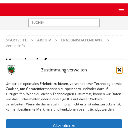
STARTSEITE
ARCHIV
ERGEBNISDATENBANK
Vereinsinfo
Vereinsinfo
Zustimmung verwalten
Kickers Worms
Um dir ein optimales Erlebnis zu bieten, verwenden wir Technologien wie
Cookies, um Geräteinformationen zu speichern und/oder darauf
zuzugreifen. Wenn du diesen Technologien zustimmst, können wir Daten
Ort
Worms
wie das Surfverhalten oder eindeutige IDs auf dieser Website
verarbeiten. Wenn du deine Zustimmung nicht erteilst oder zurückziehst,
können bestimmte Merkmale und Funktionen beeinträchtigt werden.
Weitere Informationen
Spiele gegen die erste Mannschaft
Akzeptieren