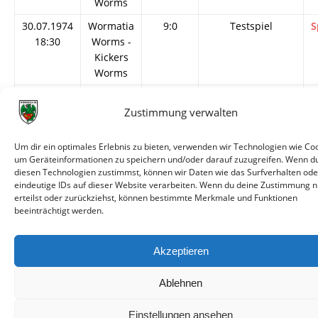
Worms
30.07.1974
Wormatia
9:0
Testspiel
S
18:30
Worms -
Kickers
Worms
08.06.1950
Wormatia
2:1
Stadtmeisterschaft
S
Worms -
Zustimmung verwalten
Kickers
Worms
Um dir ein optimales Erlebnis zu bieten, verwenden wir Technologien wie Coo
um Geräteinformationen zu speichern und/oder darauf zuzugreifen. Wenn d
diesen Technologien zustimmst, können wir Daten wie das Surfverhalten ode
eindeutige IDs auf dieser Website verarbeiten. Wenn du deine Zustimmung n
erteilst oder zurückziehst, können bestimmte Merkmale und Funktionen
beeinträchtigt werden.
© VfR Wormatia Worms
Akzeptieren
Ablehnen
Einstellungen ansehen