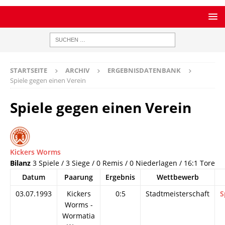
STARTSEITE
ARCHIV
ERGEBNISDATENBANK
Spiele gegen einen Verein
Spiele gegen einen Verein
Kickers Worms
Bilanz
3 Spiele / 3 Siege / 0 Remis / 0 Niederlagen / 16:1 Tore
Datum
Paarung
Ergebnis
Wettbewerb
03.07.1993
Kickers
0:5
Stadtmeisterschaft
S
Worms -
Wormatia