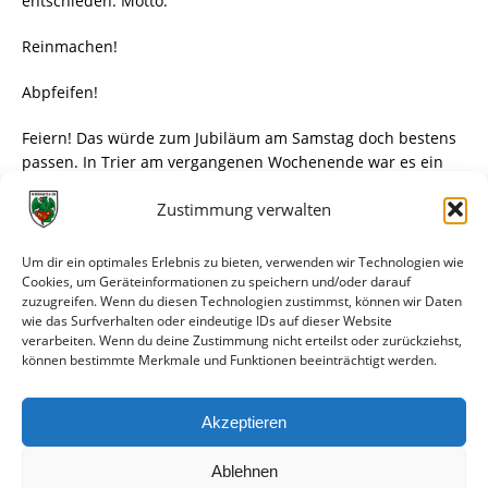
entschieden. Motto:
Reinmachen!
Abpfeifen!
Feiern! Das würde zum Jubiläum am Samstag doch bestens
passen. In Trier am vergangenen Wochenende war es ein
Eigentor eines Trierers, das den Löwen zu drei Punkten
Zustimmung verwalten
verhalf, eine Woche zuvor knallte Hendrik Starostzik den Ball
mit der letzten Aktion ins Netz. Aber wer letztlich für den
Treffer ins Glück verantwortlich ist, das ist am Ende ja auch
Um dir ein optimales Erlebnis zu bieten, verwenden wir Technologien wie
gar nicht so wichtig.
Cookies, um Geräteinformationen zu speichern und/oder darauf
zuzugreifen. Wenn du diesen Technologien zustimmst, können wir Daten
wie das Surfverhalten oder eindeutige IDs auf dieser Website
1758 lautet der Zuschauerschnitt nach bislang acht Partien
verarbeiten. Wenn du deine Zustimmung nicht erteilst oder zurückziehst,
im Auestadion. Der KSV Hessen liegt damit auf Platz fünf
können bestimmte Merkmale und Funktionen beeinträchtigt werden.
hinter Offenbach, Trier, der SG Barockstadt und Ulm.
Morgen wäre trotz des schlechten Wetters ein passender
Akzeptieren
Tag, um diesen Schnitt ein wenig nach oben zu treiben. Es
ist ja auch ein Geburtstag.
Ablehnen