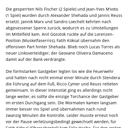
Die gesperrten Nils Fischer (2 Spiele) und Jean-Yves M’voto
(1 Spiel) wurden durch Alexander Shehada und Jannis Reuss
ersetzt. Jannik Marx und Sandro Loechelt kehrten nach
abgesessener Sperre zurück, wodurch es zu Umstellungen
im Mittelfeld kam. Anil Gözütok rückte auf die Lorenzen-
Position (Muskelfaserriss), Fatih Köksal übernahm den
offensiven Part hinter Shehada. Blieb noch Lucas Torres als
neuer Linksverteidiger, der Geovane Oliveira Damaceno
damit auf der Bank verdrängte.
Die formstarken Gastgeber legten los wie die Feuerwehr
und hatten nach nicht einmal einer Minute durch Stendera
die Führung auf dem Fuß, Ricco Cymer und Reuss retteten
gemeinsam. In dieser Intensität ging es allerdings nicht
lange weiter, es sollte die einzige Torchance der Gastgeber
im ersten Durchgang sein. Die Wormaten kamen langsam
immer besser ins Spiel und übernahmen nach rund
zwanzig Minuten die Kontrolle. Leider musste erneut noch
vor der Pause verletzungsbedingt gewechselt werden, für
Fatih Köksal (Oberschenkel) kam Felix Hache. Für den ersten