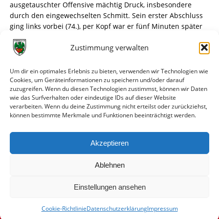
ausgetauschter Offensive mächtig Druck, insbesondere
durch den eingewechselten Schmitt. Sein erster Abschluss
ging links vorbei (74.), per Kopf war er fünf Minuten später
erfolgreich. Brill schlug den Ball hoch in den Strafraum,
Zustimmung verwalten
Cymer verschätzte sich bei der Flugbahn und stand bei
Schmitts ansonsten eher harmlosen Kopfballs zu weit vor
dem Tor – der Ausgleich (80.). Nun drängte Kassel auf den
Um dir ein optimales Erlebnis zu bieten, verwenden wir Technologien wie
Sieg, hatte durch Schmitt (81.) und Starostzik (83.) weitere
Cookies, um Geräteinformationen zu speichern und/oder darauf
zuzugreifen. Wenn du diesen Technologien zustimmst, können wir Daten
Möglichkeiten. Die Wormaten konnten den Druck wieder
wie das Surfverhalten oder eindeutige IDs auf dieser Website
etwas rausnehmen, mussten erst in der Nachspielzeit
verarbeiten. Wenn du deine Zustimmung nicht erteilst oder zurückziehst,
weitere brenzlige Szenen überstehen und retteten
können bestimmte Merkmale und Funktionen beeinträchtigt werden.
zumindest den einen Punkt über die Zeit.
Akzeptieren
Am nächsten Samstag beginnt die Rückrunde mit dem
schweren Auswärtsspiel bei Kickers Offenbach.
Ablehnen
Einstellungen ansehen
Cookie-Richtlinie
Datenschutzerklärung
Impressum
© VfR Wormatia Worms