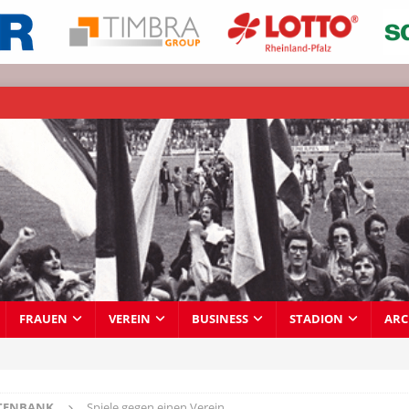
FRAUEN
VEREIN
BUSINESS
STADION
ARC
TENBANK
Spiele gegen einen Verein