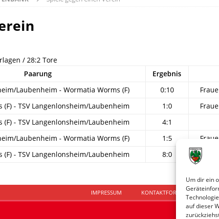
erein
rlagen / 28:2 Tore
Paarung
Ergebnis
heim/Laubenheim - Wormatia Worms (F)
0:10
Fraue
 (F) - TSV Langenlonsheim/Laubenheim
1:0
Fraue
 (F) - TSV Langenlonsheim/Laubenheim
4:1
heim/Laubenheim - Wormatia Worms (F)
1:5
Fraue
 (F) - TSV Langenlonsheim/Laubenheim
8:0
Fraue
Um dir ein 
Geräteinfor
IMPRESSUM
KONTAKTFORMULAR
D
Technologie
auf dieser 
zurückziehs