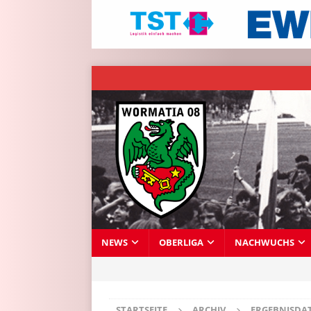
NEWS
OBERLIGA
NACHWUCHS
STARTSEITE
ARCHIV
ERGEBNISDA