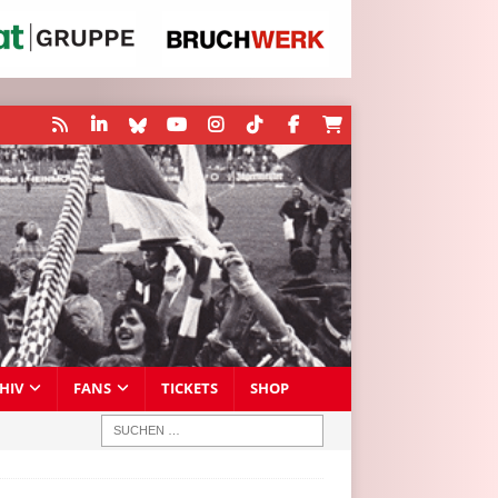
HIV
FANS
TICKETS
SHOP