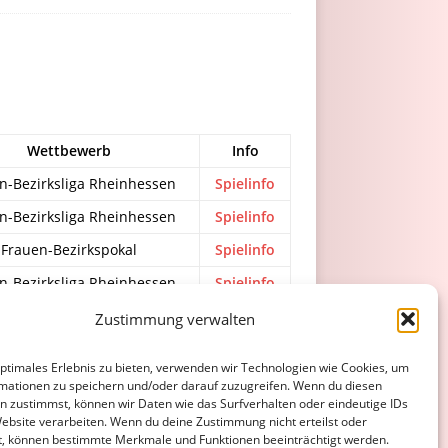
Wettbewerb
Info
n-Bezirksliga Rheinhessen
Spielinfo
n-Bezirksliga Rheinhessen
Spielinfo
Frauen-Bezirkspokal
Spielinfo
n-Bezirksliga Rheinhessen
Spielinfo
n-Bezirksliga Rheinhessen
Spielinfo
Zustimmung verwalten
optimales Erlebnis zu bieten, verwenden wir Technologien wie Cookies, um
mationen zu speichern und/oder darauf zuzugreifen. Wenn du diesen
ATENSCHUTZERKLÄRUNG
COOKIE-RICHTLINIE (EU)
n zustimmst, können wir Daten wie das Surfverhalten oder eindeutige IDs
Website verarbeiten. Wenn du deine Zustimmung nicht erteilst oder
t, können bestimmte Merkmale und Funktionen beeinträchtigt werden.