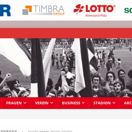
FRAUEN
VEREIN
BUSINESS
STADION
ARC
TENBANK
Spiele gegen einen Verein