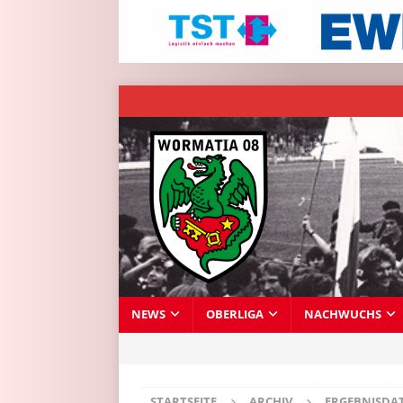
NEWS
OBERLIGA
NACHWUCHS
STARTSEITE
ARCHIV
ERGEBNISDA