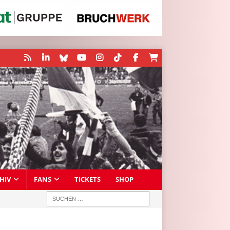
HIV
FANS
TICKETS
SHOP