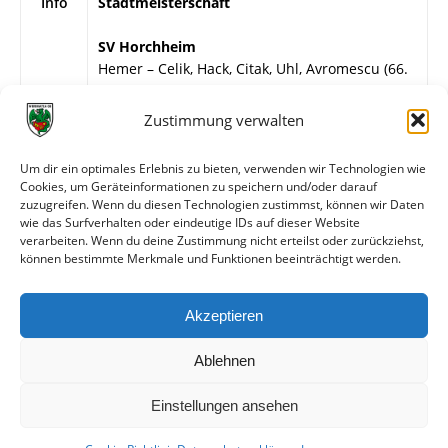
Info
Stadtmeisterschaft
SV Horchheim
Hemer – Celik, Hack, Citak, Uhl, Avromescu (66.
Cinar), Keller, Baron, Kley (69. Williams), Selzer,
Hebenstreit.
Zustimmung verwalten
Wormatia Worms
Um dir ein optimales Erlebnis zu bieten, verwenden wir Technologien wie
Probst – A. Günther (28. L. Miehe), Hartweck, T.
Cookies, um Geräteinformationen zu speichern und/oder darauf
Bopp, Knierim, M. Bayar, Fröhlich, Zimmer,
zuzugreifen. Wenn du diesen Technologien zustimmst, können wir Daten
Schall, Garcia, Bösel.
wie das Surfverhalten oder eindeutige IDs auf dieser Website
verarbeiten. Wenn du deine Zustimmung nicht erteilst oder zurückziehst,
können bestimmte Merkmale und Funktionen beeinträchtigt werden.
Weitere Daten
Akzeptieren
Alle bisherigen Partien der beiden Mannschaften
anzeigen
Ablehnen
Einstellungen ansehen