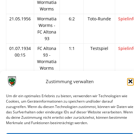
Wormatia
Worms
21.05.1956
Wormatia
6:2
Toto-Runde
Spielin
Worms -
FC Altona
93
01.07.1934
FC Altona
1:1
Testspiel
Spielin
00:15
93 -
Wormatia
Worms
22.07.1929
FC Altona
1:3
Testspiel
Spielin
Zustimmung verwalten
93 -
Wormatia
Um dir ein optimales Erlebnis zu bieten, verwenden wir Technologien wie
Worms
Cookies, um Geräteinformationen zu speichern und/oder darauf
zuzugreifen. Wenn du diesen Technologien zustimmst, können wir Daten wie
18.07.1929
FC Altona
4:4
Testspiel
Spielin
das Surfverhalten oder eindeutige IDs auf dieser Website verarbeiten. Wenn
93 -
du deine Zustimmung nicht erteilst oder zurückziehst, können bestimmte
Wormatia
Merkmale und Funktionen beeinträchtigt werden.
Worms