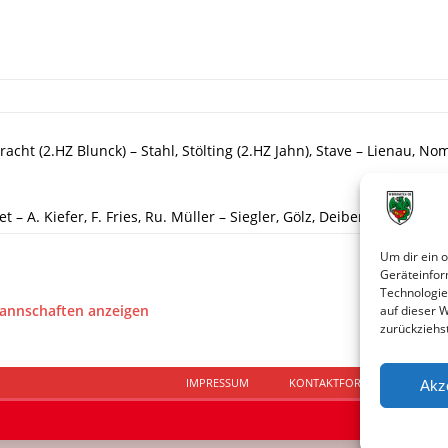
racht (2.HZ Blunck) – Stahl, Stölting (2.HZ Jahn), Stave – Lienau, No
t – A. Kiefer, F. Fries, Ru. Müller – Siegler, Gölz, Deibert, L. Müller, 
Um dir ein 
Geräteinfor
Technologie
Mannschaften anzeigen
auf dieser 
zurückziehs
IMPRESSUM
KONTAKTFORMULAR
D
Akz