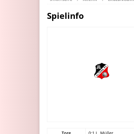
Spielinfo
Tore
0:1 L. Müller