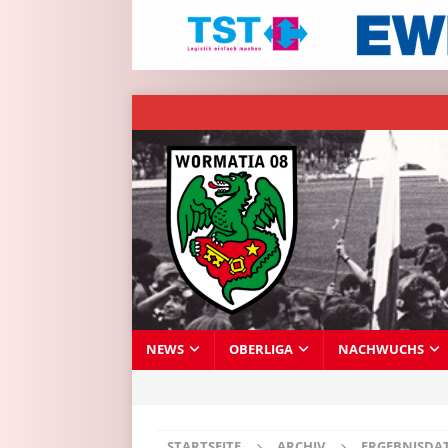
NEWS
OBERLIGA
NACHWUCHS
STARTSEITE
ARCHIV
ERGEBNISDA