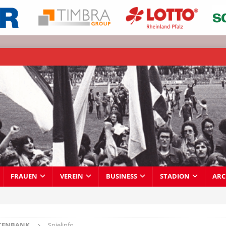
FRAUEN
VEREIN
BUSINESS
STADION
ARC
TENBANK
Spielinfo