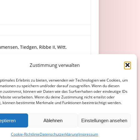
mmensen, Tiedgen, Ribbe II, Witt.
Zustimmung verwalten
Dietz.
optimales Erlebnis zu bieten, verwenden wir Technologien wie Cookies, um
mationen zu speichern und/oder darauf zuzugreifen. Wenn du diesen
n zustimmst, können wir Daten wie das Surfverhalten oder eindeutige IDs
Website verarbeiten. Wenn du deine Zustimmung nicht erteilst oder
t, können bestimmte Merkmale und Funktionen beeinträchtigt werden.
ATENSCHUTZERKLÄRUNG
COOKIE-RICHTLINIE (EU)
eptieren
Ablehnen
Einstellungen ansehen
Cookie-Richtlinie
Datenschutzerklärung
Impressum