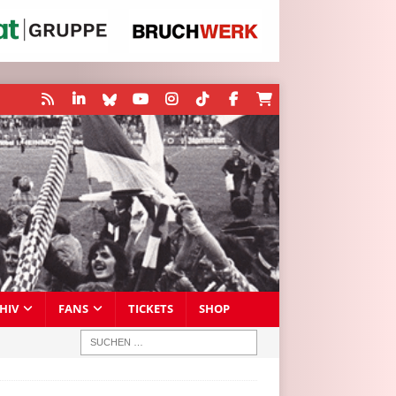
HIV
FANS
TICKETS
SHOP