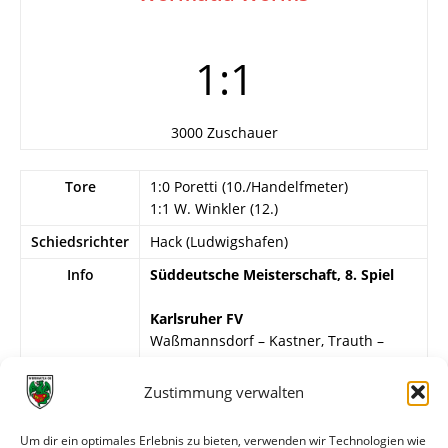
1:1
3000 Zuschauer
Tore
1:0 Poretti (10./Handelfmeter)
1:1 W. Winkler (12.)
Schiedsrichter
Hack (Ludwigshafen)
Info
Süddeutsche Meisterschaft, 8. Spiel
Karlsruher FV
Waßmannsdorf – Kastner, Trauth –
Nagel, Reeb, Finneisen – Reisch,
Schweickert, Poretti, Link, Echle.
Zustimmung verwalten
Wormatia Worms
Um dir ein optimales Erlebnis zu bieten, verwenden wir Technologien wie