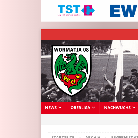
NEWS
OBERLIGA
NACHWUCHS
STARTSEITE
ARCHIV
ERGEBNISDA