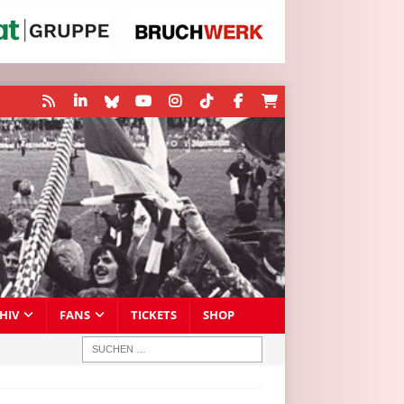
HIV
FANS
TICKETS
SHOP