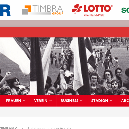
FRAUEN
VEREIN
BUSINESS
STADION
ARC
TENBANK
Spiele gegen einen Verein