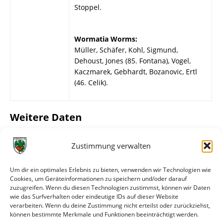
Stoppel.
Wormatia Worms:
Müller, Schäfer, Kohl, Sigmund,
Dehoust, Jones (85. Fontana), Vogel,
Kaczmarek, Gebhardt, Bozanovic, Ertl
(46. Celik).
Weitere Daten
Alle bisherigen Partien der beiden Mannschaften
Zustimmung verwalten
anzeigen
Das sagen die Medien zum Spiel
Um dir ein optimales Erlebnis zu bieten, verwenden wir Technologien wie
Cookies, um Geräteinformationen zu speichern und/oder darauf
zuzugreifen. Wenn du diesen Technologien zustimmst, können wir Daten
Datum
Quelle
Titel
wie das Surfverhalten oder eindeutige IDs auf dieser Website
verarbeiten. Wenn du deine Zustimmung nicht erteilst oder zurückziehst,
24.11.2003
Wormser
Gebhardt beweist erneut
können bestimmte Merkmale und Funktionen beeinträchtigt werden.