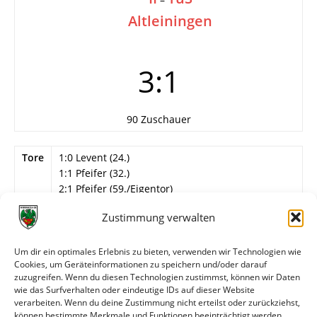
Altleiningen
3:1
90 Zuschauer
Tore
1:0 Levent (24.)
1:1 Pfeifer (32.)
2:1 Pfeifer (59./Eigentor)
3:1 Völkl (83.)
Zustimmung verwalten
Info
Wormatia Worms II
Rzepka – Beck, Schittenhelm, Eisenbarth,
Um dir ein optimales Erlebnis zu bieten, verwenden wir Technologien wie
Milenkovic, Blüm (86. Siebert), Bozkaya, Augustin,
Cookies, um Geräteinformationen zu speichern und/oder darauf
Oswald (86. Eckhardt), Völkl, Levent (79.
zuzugreifen. Wenn du diesen Technologien zustimmst, können wir Daten
Schröder).
wie das Surfverhalten oder eindeutige IDs auf dieser Website
verarbeiten. Wenn du deine Zustimmung nicht erteilst oder zurückziehst,
können bestimmte Merkmale und Funktionen beeinträchtigt werden.