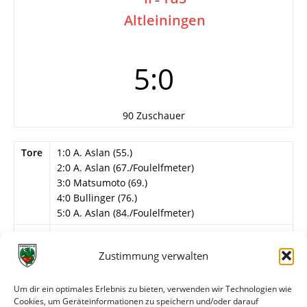
Altleiningen
5:0
90 Zuschauer
Tore
1:0 A. Aslan (55.)
2:0 A. Aslan (67./Foulelfmeter)
3:0 Matsumoto (69.)
4:0 Bullinger (76.)
5:0 A. Aslan (84./Foulelfmeter)
Info
21. Spieltag
Zustimmung verwalten
Wormatia Worms II
Adam – Nagy, Horvat, Beck, Hiyama – S. Schmitt
Um dir ein optimales Erlebnis zu bieten, verwenden wir Technologien wie
(82. Chehab), Afari (82. Fragomeli), Bullinger,
Cookies, um Geräteinformationen zu speichern und/oder darauf