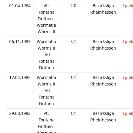
01.04.1984
VfL
2:0
Bezirksliga
Spiel
Fontana
Rheinhessen
Finthen -
Wormatia
Worms II
06.11.1983
Wormatia
5:1
Bezirksliga
Spiel
Worms II
Rheinhessen
- VfL
Fontana
Finthen
17.04.1983
Wormatia
1:1
Bezirksliga
Spiel
Worms II
Rheinhessen
- VfL
Fontana
Finthen
29.08.1982
VfL
1:1
Bezirksliga
Spiel
Fontana
Rheinhessen
Finthen -
Wormatia