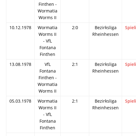
Finthen -
Wormatia
Worms II
10.12.1978
Wormatia
2:0
Bezirksliga
Spiel
Worms II
Rheinhessen
- VfL
Fontana
Finthen
13.08.1978
VfL
2:1
Bezirksliga
Spiel
Fontana
Rheinhessen
Finthen -
Wormatia
Worms II
05.03.1978
Wormatia
2:1
Bezirksliga
Spiel
Worms II
Rheinhessen
- VfL
Fontana
Finthen