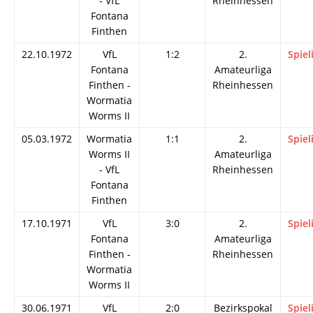
- VfL
Rheinhessen
Fontana
Finthen
22.10.1972
VfL
1:2
2.
Spiel
Fontana
Amateurliga
Finthen -
Rheinhessen
Wormatia
Worms II
05.03.1972
Wormatia
1:1
2.
Spiel
Worms II
Amateurliga
- VfL
Rheinhessen
Fontana
Finthen
17.10.1971
VfL
3:0
2.
Spiel
Fontana
Amateurliga
Finthen -
Rheinhessen
Wormatia
Worms II
30.06.1971
VfL
2:0
Bezirkspokal
Spiel