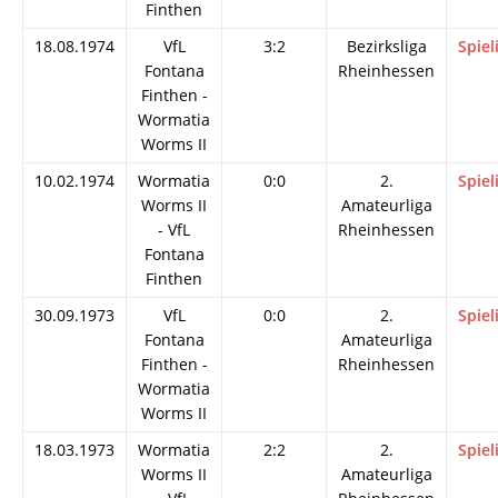
Finthen
18.08.1974
VfL
3:2
Bezirksliga
Spiel
Fontana
Rheinhessen
Finthen -
Wormatia
Worms II
10.02.1974
Wormatia
0:0
2.
Spiel
Worms II
Amateurliga
- VfL
Rheinhessen
Fontana
Finthen
30.09.1973
VfL
0:0
2.
Spiel
Fontana
Amateurliga
Finthen -
Rheinhessen
Wormatia
Worms II
18.03.1973
Wormatia
2:2
2.
Spiel
Worms II
Amateurliga