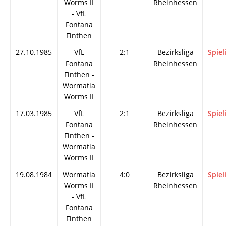
Worms II
Rheinhessen
- VfL
Fontana
Finthen
27.10.1985
VfL
2:1
Bezirksliga
Spiel
Fontana
Rheinhessen
Finthen -
Wormatia
Worms II
17.03.1985
VfL
2:1
Bezirksliga
Spiel
Fontana
Rheinhessen
Finthen -
Wormatia
Worms II
19.08.1984
Wormatia
4:0
Bezirksliga
Spiel
Worms II
Rheinhessen
- VfL
Fontana
Finthen