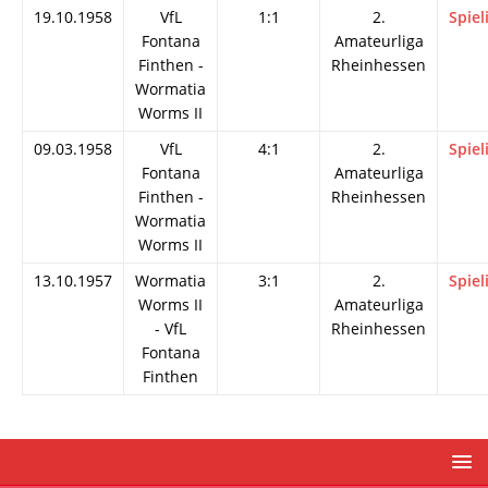
19.10.1958
VfL
1:1
2.
Spiel
Fontana
Amateurliga
Finthen -
Rheinhessen
Wormatia
Worms II
09.03.1958
VfL
4:1
2.
Spiel
Fontana
Amateurliga
Finthen -
Rheinhessen
Wormatia
Worms II
13.10.1957
Wormatia
3:1
2.
Spiel
Worms II
Amateurliga
- VfL
Rheinhessen
Fontana
Finthen