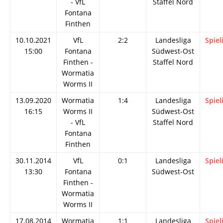
- VfL
Staffel Nord
Fontana
Finthen
10.10.2021
VfL
2:2
Landesliga
Spiel
15:00
Fontana
Südwest-Ost
Finthen -
Staffel Nord
Wormatia
Worms II
13.09.2020
Wormatia
1:4
Landesliga
Spiel
16:15
Worms II
Südwest-Ost
- VfL
Staffel Nord
Fontana
Finthen
30.11.2014
VfL
0:1
Landesliga
Spiel
13:30
Fontana
Südwest-Ost
Finthen -
Wormatia
Worms II
17.08.2014
Wormatia
1:1
Landesliga
Spiel