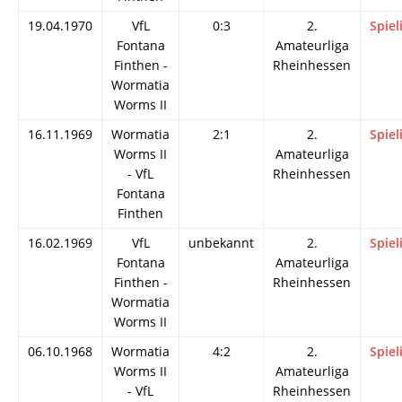
19.04.1970
VfL
0:3
2.
Spiel
Fontana
Amateurliga
Finthen -
Rheinhessen
Wormatia
Worms II
16.11.1969
Wormatia
2:1
2.
Spiel
Worms II
Amateurliga
- VfL
Rheinhessen
Fontana
Finthen
16.02.1969
VfL
unbekannt
2.
Spiel
Fontana
Amateurliga
Finthen -
Rheinhessen
Wormatia
Worms II
06.10.1968
Wormatia
4:2
2.
Spiel
Worms II
Amateurliga
- VfL
Rheinhessen