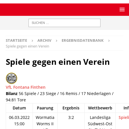
STARTSEITE
ARCHIV
ERGEBNISDATENBANK
Spiele gegen einen Verein
Spiele gegen einen Verein
VfL Fontana Finthen
Bilanz
56 Spiele / 23 Siege / 16 Remis / 17 Niederlagen /
94:81 Tore
Datum
Paarung
Ergebnis
Wettbewerb
In
06.03.2022
Wormatia
3:2
Landesliga
Spiel
15:00
Worms II
Südwest-Ost