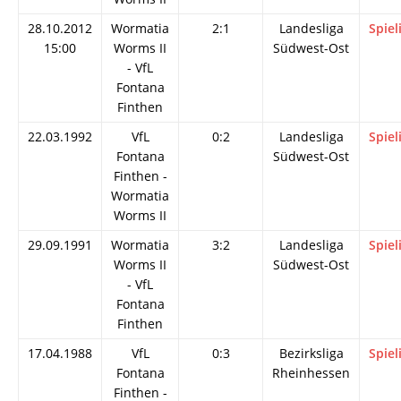
28.10.2012
Wormatia
2:1
Landesliga
Spiel
15:00
Worms II
Südwest-Ost
- VfL
Fontana
Finthen
22.03.1992
VfL
0:2
Landesliga
Spiel
Fontana
Südwest-Ost
Finthen -
Wormatia
Worms II
29.09.1991
Wormatia
3:2
Landesliga
Spiel
Worms II
Südwest-Ost
- VfL
Fontana
Finthen
17.04.1988
VfL
0:3
Bezirksliga
Spiel
Fontana
Rheinhessen
Finthen -