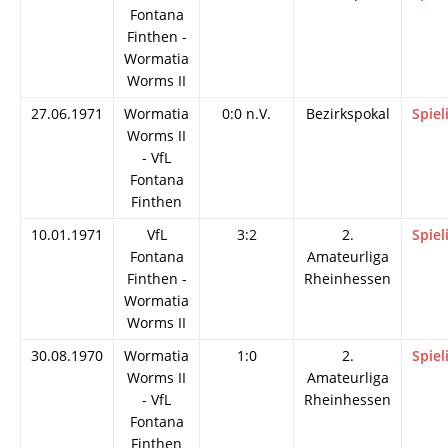
Fontana
Finthen -
Wormatia
Worms II
27.06.1971
Wormatia
0:0 n.V.
Bezirkspokal
Spiel
Worms II
- VfL
Fontana
Finthen
10.01.1971
VfL
3:2
2.
Spiel
Fontana
Amateurliga
Finthen -
Rheinhessen
Wormatia
Worms II
30.08.1970
Wormatia
1:0
2.
Spiel
Worms II
Amateurliga
- VfL
Rheinhessen
Fontana
Finthen