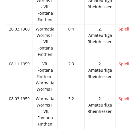
Worms II
Amateurliga
- VfL
Rheinhessen
Fontana
Finthen
20.03.1960
Wormatia
0:4
2.
Spiel
Worms II
Amateurliga
- VfL
Rheinhessen
Fontana
Finthen
08.11.1959
VfL
2:3
2.
Spiel
Fontana
Amateurliga
Finthen -
Rheinhessen
Wormatia
Worms II
08.03.1959
Wormatia
3:2
2.
Spiel
Worms II
Amateurliga
- VfL
Rheinhessen
Fontana
Finthen