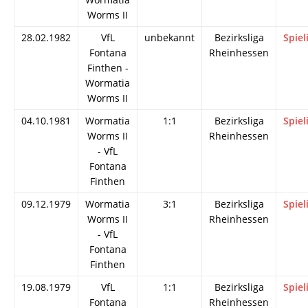
Worms II
28.02.1982
VfL
unbekannt
Bezirksliga
Spiel
Fontana
Rheinhessen
Finthen -
Wormatia
Worms II
04.10.1981
Wormatia
1:1
Bezirksliga
Spiel
Worms II
Rheinhessen
- VfL
Fontana
Finthen
09.12.1979
Wormatia
3:1
Bezirksliga
Spiel
Worms II
Rheinhessen
- VfL
Fontana
Finthen
19.08.1979
VfL
1:1
Bezirksliga
Spiel
Fontana
Rheinhessen