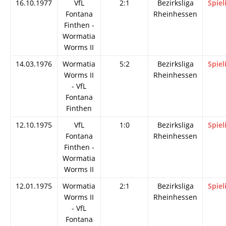
16.10.1977
VfL
2:1
Bezirksliga
Spiel
Fontana
Rheinhessen
Finthen -
Wormatia
Worms II
14.03.1976
Wormatia
5:2
Bezirksliga
Spiel
Worms II
Rheinhessen
- VfL
Fontana
Finthen
12.10.1975
VfL
1:0
Bezirksliga
Spiel
Fontana
Rheinhessen
Finthen -
Wormatia
Worms II
12.01.1975
Wormatia
2:1
Bezirksliga
Spiel
Worms II
Rheinhessen
- VfL
Fontana