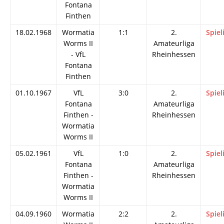
Fontana
Finthen
18.02.1968
Wormatia
1:1
2.
Spiel
Worms II
Amateurliga
- VfL
Rheinhessen
Fontana
Finthen
01.10.1967
VfL
3:0
2.
Spiel
Fontana
Amateurliga
Finthen -
Rheinhessen
Wormatia
Worms II
05.02.1961
VfL
1:0
2.
Spiel
Fontana
Amateurliga
Finthen -
Rheinhessen
Wormatia
Worms II
04.09.1960
Wormatia
2:2
2.
Spiel