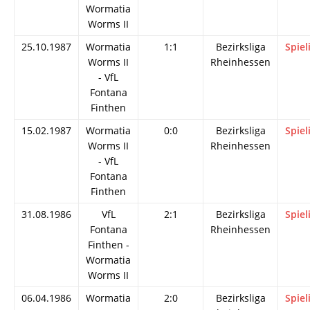
Wormatia
Worms II
25.10.1987
Wormatia
1:1
Bezirksliga
Spiel
Worms II
Rheinhessen
- VfL
Fontana
Finthen
15.02.1987
Wormatia
0:0
Bezirksliga
Spiel
Worms II
Rheinhessen
- VfL
Fontana
Finthen
31.08.1986
VfL
2:1
Bezirksliga
Spiel
Fontana
Rheinhessen
Finthen -
Wormatia
Worms II
06.04.1986
Wormatia
2:0
Bezirksliga
Spiel