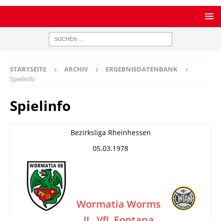
STARTSEITE
ARCHIV
ERGEBNISDATENBANK
Spielinfo
Spielinfo
Bezirksliga Rheinhessen
05.03.1978
Wormatia Worms
II
VfL Fontana
–