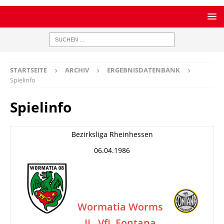
STARTSEITE
ARCHIV
ERGEBNISDATENBANK
Spielinfo
Spielinfo
Bezirksliga Rheinhessen
06.04.1986
Wormatia Worms
II
VfL Fontana
–