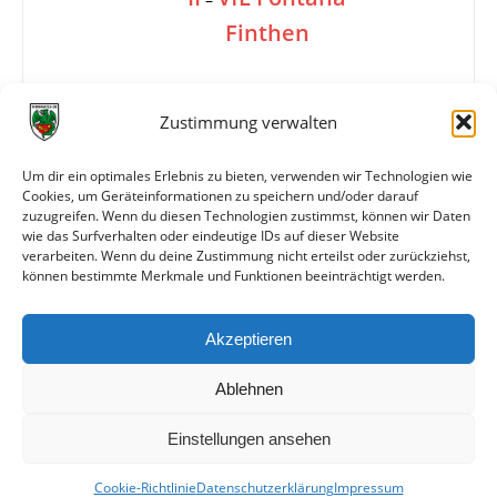
Finthen
2:0
Zustimmung verwalten
Um dir ein optimales Erlebnis zu bieten, verwenden wir Technologien wie
Cookies, um Geräteinformationen zu speichern und/oder darauf
Tore
1:0 Krafczyk (75.)
zuzugreifen. Wenn du diesen Technologien zustimmst, können wir Daten
2:0 Klöter (85.)
wie das Surfverhalten oder eindeutige IDs auf dieser Website
verarbeiten. Wenn du deine Zustimmung nicht erteilst oder zurückziehst,
können bestimmte Merkmale und Funktionen beeinträchtigt werden.
Weitere Daten
Akzeptieren
Alle bisherigen Partien der beiden Mannschaften
anzeigen
Ablehnen
Einstellungen ansehen
Cookie-Richtlinie
Datenschutzerklärung
Impressum
© VfR Wormatia Worms