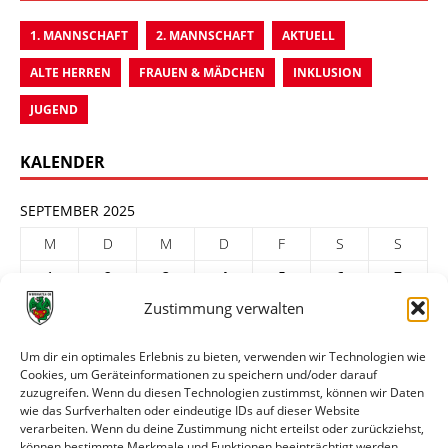
1. MANNSCHAFT
2. MANNSCHAFT
AKTUELL
ALTE HERREN
FRAUEN & MÄDCHEN
INKLUSION
JUGEND
KALENDER
SEPTEMBER 2025
M
D
M
D
F
S
S
1
2
3
4
5
6
7
Zustimmung verwalten
8
9
10
11
12
13
14
15
16
17
18
19
20
21
Um dir ein optimales Erlebnis zu bieten, verwenden wir Technologien wie
Cookies, um Geräteinformationen zu speichern und/oder darauf
22
23
24
25
26
27
28
zuzugreifen. Wenn du diesen Technologien zustimmst, können wir Daten
29
30
wie das Surfverhalten oder eindeutige IDs auf dieser Website
verarbeiten. Wenn du deine Zustimmung nicht erteilst oder zurückziehst,
« Aug.
Okt. »
können bestimmte Merkmale und Funktionen beeinträchtigt werden.