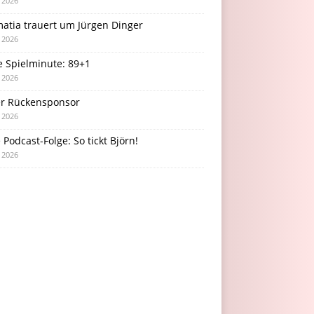
i 2026
atia trauert um Jürgen Dinger
i 2026
e Spielminute: 89+1
i 2026
r Rückensponsor
i 2026
Podcast-Folge: So tickt Björn!
i 2026