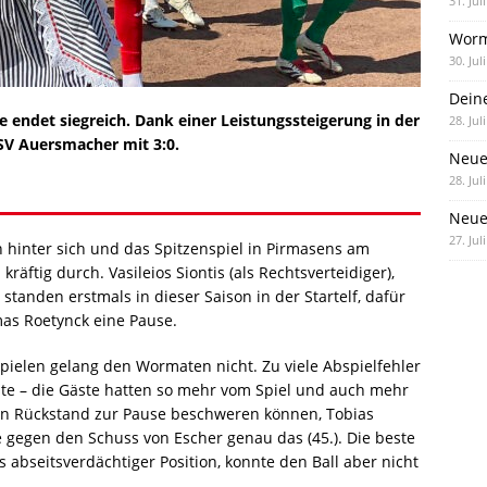
31. Jul
Worm
30. Jul
Dein
e endet siegreich. Dank einer Leistungssteigerung in der
28. Jul
 SV Auersmacher mit 3:0.
Neue
28. Jul
Neue 
27. Jul
n hinter sich und das Spitzenspiel in Pirmasens am
äftig durch. Vasileios Siontis (als Rechtsverteidiger),
tanden erstmals in dieser Saison in der Startelf, dafür
as Roetynck eine Pause.
pielen gelang den Wormaten nicht. Zu viele Abspielfehler
te – die Gäste hatten so mehr vom Spiel und auch mehr
nen Rückstand zur Pause beschweren können, Tobias
e gegen den Schuss von Escher genau das (45.). Die beste
abseitsverdächtiger Position, konnte den Ball aber nicht