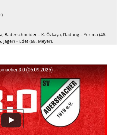
m)
ella, Baderschneider – K. Özkaya, Fladung – Yerima (46.
. Jäger) – Edet (68. Meyer).
smacher 3:0 (06.09.2025)