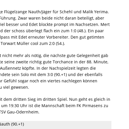
e Flügelzange Nauth/Jäger für Schehl und Malik Yerima.
ührung. Zwar waren beide nicht daran beteiligt, aber
viel besser und Edet blockte prompt im Nachsetzen. Mert
 der schoss überlegt flach ein zum 1:0 (48.). Ein paar
pass mit Edet erneuter Vorbereiter. Den gut getimten
 Torwart Müller cool zum 2:0 (54.).
t nicht mehr als nötig, die nächste gute Gelegenheit gab
e seine zweite richtig gute Torchance in der 88. Minute,
Außennetz köpfte. In der Nachspielzeit legten die
ete sein Solo mit dem 3:0 (90.+1) und der ebenfalls
r Gefühl sogar noch ein viertes nachlegen können
u viel gewesen.
 dem dritten Sieg im dritten Spiel. Nun geht es gleich in
 um 19:30 Uhr ist die Mannschaft beim FK Pirmasens zu
r TSV Gau-Odernheim.
 Nauth (90.+1)