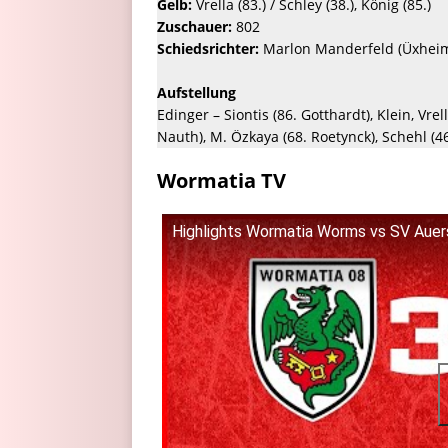
Gelb:
Vrella (83.) / Schley (38.), König (85.)
Zuschauer:
802
Schiedsrichter:
Marlon Manderfeld (Üxhei
Aufstellung
Edinger – Siontis (86. Gotthardt), Klein, Vr
Nauth), M. Özkaya (68. Roetynck), Schehl (46
Wormatia TV
Highlights Wormatia Worms vs SV Auer