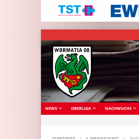
NEWS
OBERLIGA
NACHWUCHS
STARTSEITE
1. MANNSCHAFT
Perf