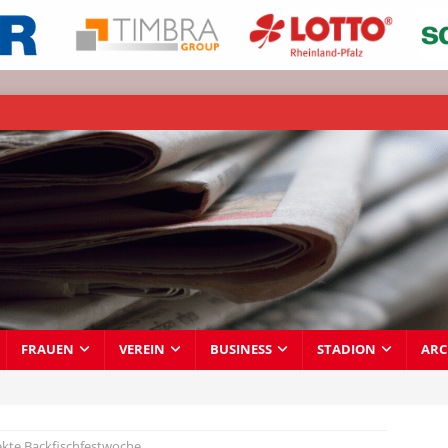
FRAUEN
VEREIN
BUSINESS
STADION
ARC
ekte Backfischfestwoche