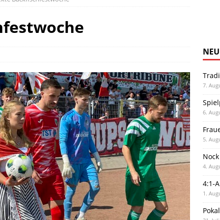
hfestwoche
NEU
Trad
7. Aug
Spiel
6. Aug
Frau
5. Aug
Nock
4. Aug
4:1-
1. Aug
Poka