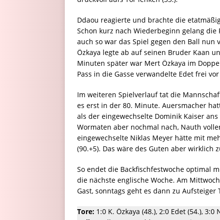
Ddaou reagierte und brachte die etatmäßig
Schon kurz nach Wiederbeginn gelang die F
auch so war das Spiel gegen den Ball nun 
Özkaya legte ab auf seinen Bruder Kaan und
Minuten später war Mert Özkaya im Doppel
Pass in die Gasse verwandelte Edet frei vor
Im weiteren Spielverlauf tat die Mannschaf
es erst in der 80. Minute. Auersmacher hatt
als der eingewechselte Dominik Kaiser ans 
Wormaten aber nochmal nach, Nauth vollend
eingewechselte Niklas Meyer hätte mit meh
(90.+5). Das wäre des Guten aber wirklich z
So endet die Backfischfestwoche optimal mit
die nächste englische Woche. Am Mittwoch
Gast, sonntags geht es dann zu Aufsteige
Tore:
1:0 K. Özkaya (48.), 2:0 Edet (54.), 3:0