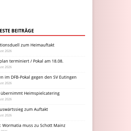
ESTE BEITRÄGE
itionsduell zum Heimauftakt
ust 2026
plan terminiert / Pokal am 18.08.
ust 2026
en im DFB-Pokal gegen den SV Eutingen
ust 2026
 übernimmt Heimspielcatering
ust 2026
Auswärtssieg zum Auftakt
ust 2026
l: Wormatia muss zu Schott Mainz