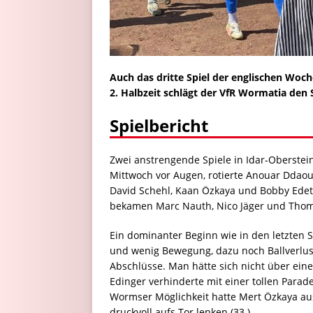
Auch das dritte Spiel der englischen Woch
2. Halbzeit schlägt der VfR Wormatia den
Spielbericht
Zwei anstrengende Spiele in Idar-Oberstei
Mittwoch vor Augen, rotierte Anouar Ddaou kr
David Schehl, Kaan Özkaya und Bobby Edet s
bekamen Marc Nauth, Nico Jäger und Thom
Ein dominanter Beginn wie in den letzten S
und wenig Bewegung, dazu noch Ballverlus
Abschlüsse. Man hätte sich nicht über ei
Edinger verhinderte mit einer tollen Parad
Wormser Möglichkeit hatte Mert Özkaya aus 
druckvoll aufs Tor lenken (33.).