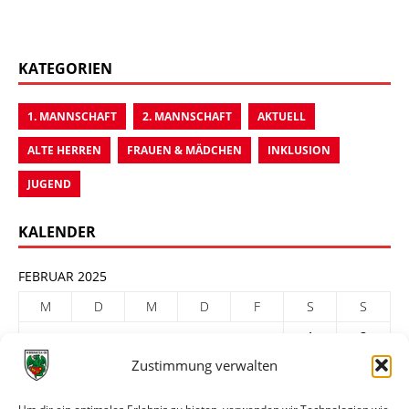
KATEGORIEN
1. MANNSCHAFT
2. MANNSCHAFT
AKTUELL
ALTE HERREN
FRAUEN & MÄDCHEN
INKLUSION
JUGEND
KALENDER
FEBRUAR 2025
M
D
M
D
F
S
S
1
2
Zustimmung verwalten
3
4
5
6
7
8
9
10
11
12
13
14
15
16