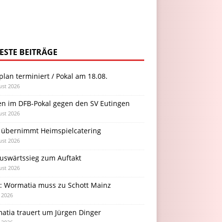
ESTE BEITRÄGE
plan terminiert / Pokal am 18.08.
ust 2026
en im DFB-Pokal gegen den SV Eutingen
ust 2026
 übernimmt Heimspielcatering
ust 2026
Auswärtssieg zum Auftakt
ust 2026
l: Wormatia muss zu Schott Mainz
i 2026
atia trauert um Jürgen Dinger