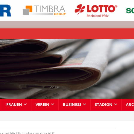
FRAUEN
VEREIN
BUSINESS
STADION
ARC
z und Nicklis verlassen den VfR