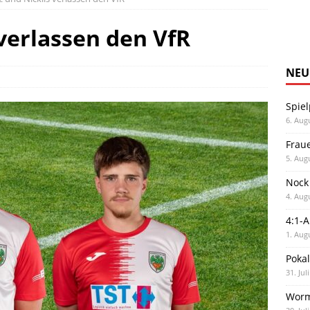
 verlassen den VfR
NEU
Spiel
6. Aug
Frau
5. Aug
Nock
4. Aug
4:1-
1. Aug
Poka
31. Jul
Worm