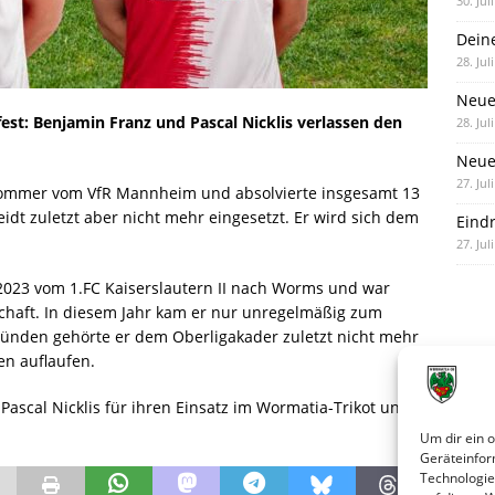
30. Jul
Dein
28. Jul
Neue
est: Benjamin Franz und Pascal Nicklis verlassen den
28. Jul
Neue 
27. Jul
Sommer vom VfR Mannheim und absolvierte insgesamt 13
idt zuletzt aber nicht mehr eingesetzt. Er wird sich dem
Eind
27. Jul
 2023 vom 1.FC Kaiserslautern II nach Worms und war
chaft. In diesem Jahr kam er nur unregelmäßig zum
 Gründen gehörte er dem Oberligakader zuletzt nicht mehr
en auflaufen.
ascal Nicklis für ihren Einsatz im Wormatia-Trikot und
Um dir ein 
Geräteinfor
Technologie