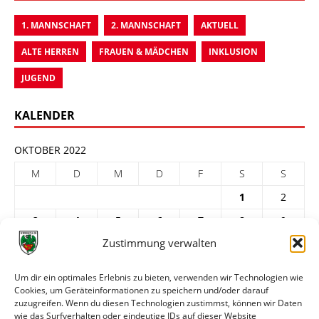
1. MANNSCHAFT
2. MANNSCHAFT
AKTUELL
ALTE HERREN
FRAUEN & MÄDCHEN
INKLUSION
JUGEND
KALENDER
OKTOBER 2022
M
D
M
D
F
S
S
1
2
3
4
5
6
7
8
9
Zustimmung verwalten
10
11
12
13
14
15
16
17
18
19
20
21
22
23
Um dir ein optimales Erlebnis zu bieten, verwenden wir Technologien wie
Cookies, um Geräteinformationen zu speichern und/oder darauf
24
25
26
27
28
29
30
zuzugreifen. Wenn du diesen Technologien zustimmst, können wir Daten
31
wie das Surfverhalten oder eindeutige IDs auf dieser Website