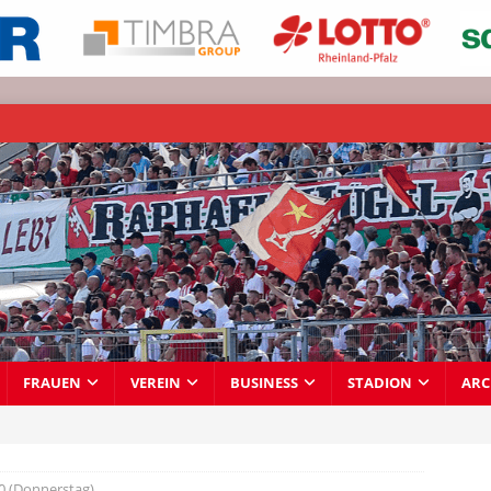
FRAUEN
VEREIN
BUSINESS
STADION
ARC
0 (Donnerstag)