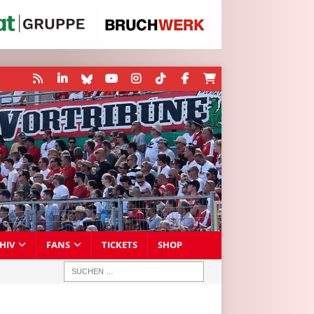
HIV
FANS
TICKETS
SHOP