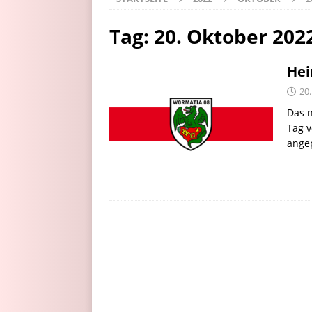
Tag:
20. Oktober 202
Hei
20
Das 
Tag v
angep