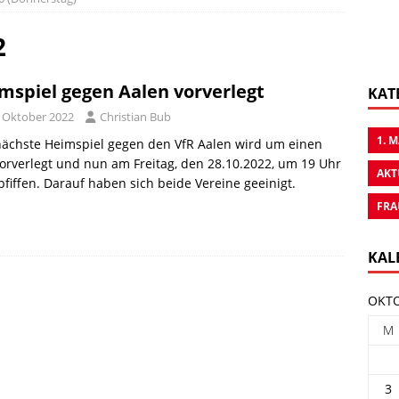
2
mspiel gegen Aalen vorverlegt
KAT
. Oktober 2022
Christian Bub
1. 
nächste Heimspiel gegen den VfR Aalen wird um einen
orverlegt und nun am Freitag, den 28.10.2022, um 19 Uhr
AKT
fiffen. Darauf haben sich beide Vereine geeinigt.
FRA
KAL
OKTO
M
3