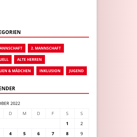
EGORIEN
MANNSCHAFT
2. MANNSCHAFT
UELL
ALTE HERREN
UEN & MÄDCHEN
INKLUSION
JUGEND
ENDER
BER 2022
D
M
D
F
S
S
1
2
4
5
6
7
8
9