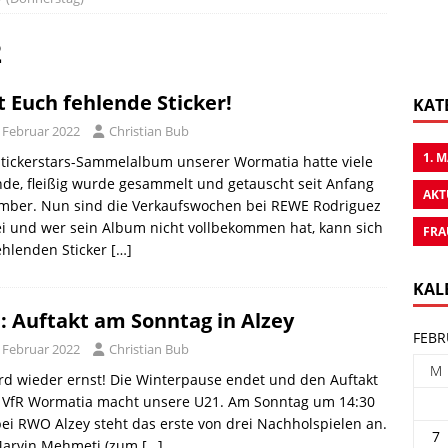
2
t Euch fehlende Sticker!
KAT
. Februar 2022
Christian Bub
1. 
tickerstars-Sammelalbum unserer Wormatia hatte viele
de, fleißig wurde gesammelt und getauscht seit Anfang
AKT
mber. Nun sind die Verkaufswochen bei REWE Rodriguez
i und wer sein Album nicht vollbekommen hat, kann sich
FRA
ehlenden Sticker
[…]
KAL
: Auftakt am Sonntag in Alzey
FEBR
. Februar 2022
Christian Bub
M
rd wieder ernst! Die Winterpause endet und den Auftakt
 VfR Wormatia macht unsere U21. Am Sonntag um 14:30
ei RWO Alzey steht das erste von drei Nachholspielen an.
7
Marvin Mehmeti (zum
[…]