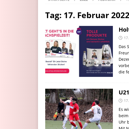
Tag:
17. Februar 202
Hol
17
Das S
Freun
Deze
vorbe
die f
U21
17
Es wi
beim
Uhr b
Mit 