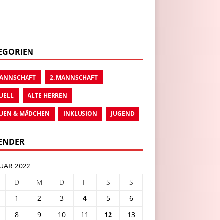
EGORIEN
MANNSCHAFT
2. MANNSCHAFT
UELL
ALTE HERREN
UEN & MÄDCHEN
INKLUSION
JUGEND
ENDER
UAR 2022
D
M
D
F
S
S
1
2
3
4
5
6
8
9
10
11
12
13