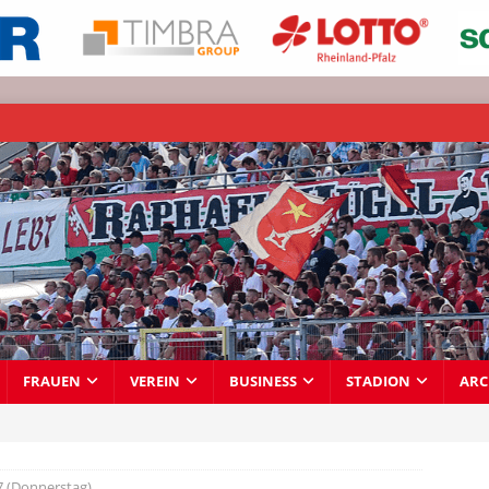
FRAUEN
VEREIN
BUSINESS
STADION
ARC
7 (Donnerstag)