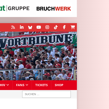
HIV
FANS
TICKETS
SHOP