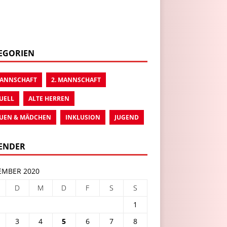
EGORIEN
MANNSCHAFT
2. MANNSCHAFT
UELL
ALTE HERREN
UEN & MÄDCHEN
INKLUSION
JUGEND
ENDER
MBER 2020
D
M
D
F
S
S
1
3
4
5
6
7
8