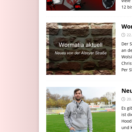
viele
12 bi
Wor
22
Der S
an de
Wolsi
Chris
Per S
Neu
20
Es gi
ist d
Hoodi
und k