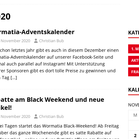
020
matia-Adventskalender
KAT
. November 2020
Christian Bub
1. 
chon letztes Jahr gibt es auch in diesem Dezember einen
atia-Adventskalender auf unserer Facebook-Seite und
AKT
al auch parallel auf Instagram! Mit Unterstützung
er Sponsoren gibt es dort tolle Preise zu gewinnen und
FRA
n Tag
[…]
KAL
atte am Black Weekend und neue
NOVE
ikel!
M
. November 2020
Christian Bub
ei Tagen startet das Wormatia Black-Weekend! Ab Freitag
ber das ganze Wochenende gibt es satte Rabatte auf
2