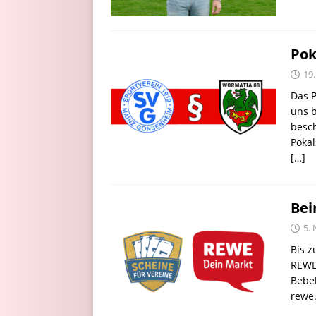
Pok
19
Das 
uns b
besch
Pokal
[…]
Bei
5.
Bis z
REWE 
Bebel
rewe