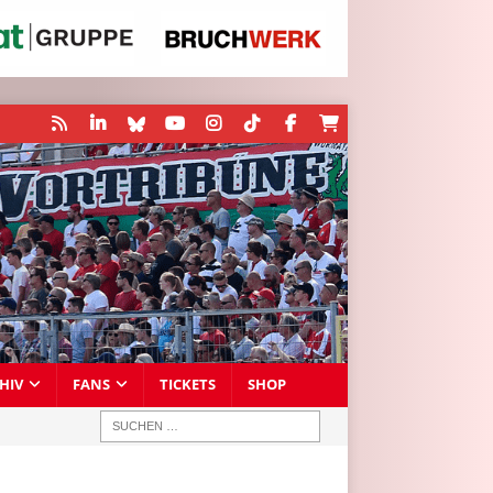
HIV
FANS
TICKETS
SHOP