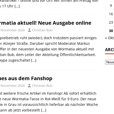
 Fanartikel – online und vor Ort! Wir öffnen am Freitag von
9
s 17 Uhr
[…]
16
matia aktuell! Neue Ausgabe online
23
. November 2020
Christian Bub
30
« Okt
pielbetrieb ruht (wieder), doch trotzdem passiert einiges
r Alzeyer Straße. Darüber spricht Moderator Markus
ffer in der neuesten Ausgabe von Wormatia aktuell mit
ARC
tian Bub, dem Leiter der Abteilung Öffentlichkeitsarbeit.
kype zugeschaltet
[…]
es aus dem Fanshop
. November 2020
Christian Bub
bt weitere frische Artikel im Fanshop! Ab sofort erhältlich
ie neue Wormatia-Tasse in Rot-Weiß für 9 Euro. Der neue
e in Grau ist voraussichtlich lieferbar ab nächster Woche
ann ab jetzt vorbestellt
[…]