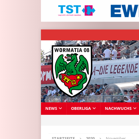
NEWS
OBERLIGA
NACHWUCHS
STARTSEITE
2020
November