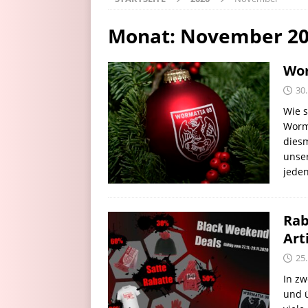
Monat:
November 2
Wor
30
Wie s
Worm
diesm
unser
jede
Rab
Art
25
In zw
und ü