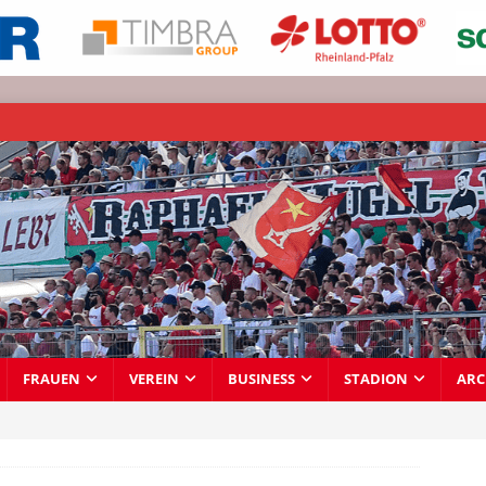
FRAUEN
VEREIN
BUSINESS
STADION
ARC