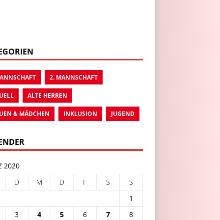
EGORIEN
MANNSCHAFT
2. MANNSCHAFT
UELL
ALTE HERREN
UEN & MÄDCHEN
INKLUSION
JUGEND
ENDER
 2020
D
M
D
F
S
S
1
3
4
5
6
7
8