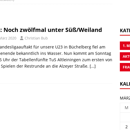
: Noch zwölfmal unter Süß/Weiland
KAT
 März 2020
Christian Bub
1. 
andesligaauftakt für unsere U23 in Büchelberg fiel am
enende bekanntlich ins Wasser. Nun kommt am Sonntag
AKT
 Uhr der Tabellenfünfte TuS Altleiningen zum ersten von
 Spielen der Restrunde an die Alzeyer Straße.
[…]
FRA
KAL
MÄRZ
M
2