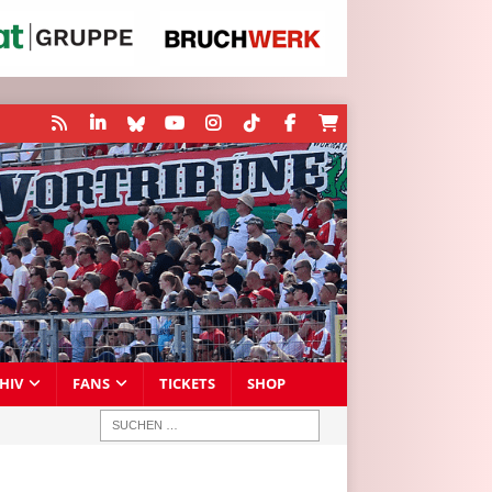
HIV
FANS
TICKETS
SHOP