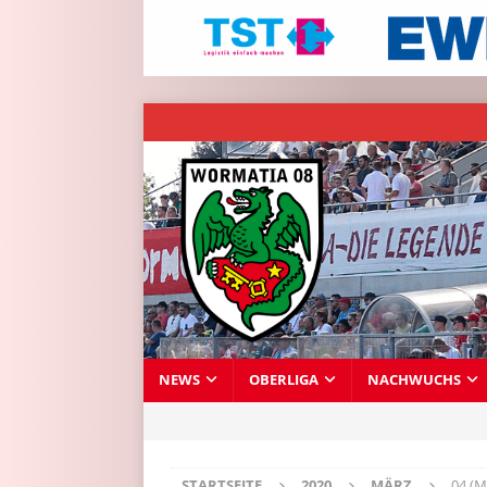
NEWS
OBERLIGA
NACHWUCHS
STARTSEITE
2020
MÄRZ
04 (M