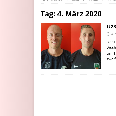
Tag:
4. März 2020
U23
4.
Der L
Woch
um 15
zwölf