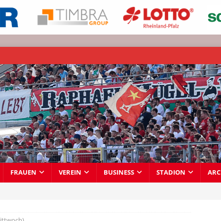
FRAUEN
VEREIN
BUSINESS
STADION
ARC
ittwoch)