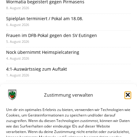
Wormatia begeistert gegen Pirmasens
8. August 2026
Spielplan terminiert / Pokal am 18.08.
6. August 2026
Frauen im DFB-Pokal gegen den SV Eutingen
5. August 2026
Nock übernimmt Heimspielcatering
4. August 2026
4:1-Auswärtssieg zum Auftakt
1. August 2026
Pokal: Wormatia muss zu Schott Mainz
31. Juli 2026
Zustimmung verwalten
Wormatia trauert um Jürgen Dinger
30. Juli 2026
Um dir ein optimales Erlebnis zu bieten, verwenden wir Technologien wie
Cookies, um Geräteinformationen zu speichern und/oder darauf
Deine Spielminute: 89+1
zuzugreifen. Wenn du diesen Technologien zustimmst, können wir Daten
28. Juli 2026
wie das Surfverhalten oder eindeutige IDs auf dieser Website
verarbeiten. Wenn du deine Zustimmung nicht erteilst oder zurückziehst,
Neuer Rückensponsor