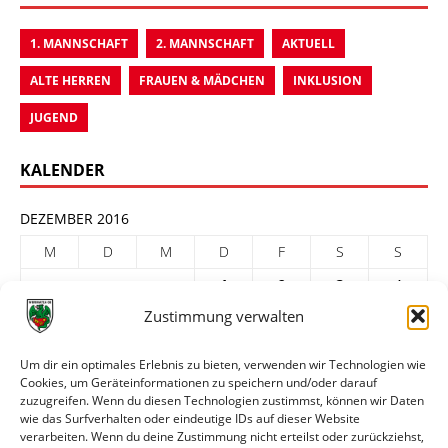
1. MANNSCHAFT
2. MANNSCHAFT
AKTUELL
ALTE HERREN
FRAUEN & MÄDCHEN
INKLUSION
JUGEND
KALENDER
DEZEMBER 2016
M
D
M
D
F
S
S
1
2
3
4
Zustimmung verwalten
5
6
7
8
9
10
11
12
13
14
15
16
17
18
Um dir ein optimales Erlebnis zu bieten, verwenden wir Technologien wie
Cookies, um Geräteinformationen zu speichern und/oder darauf
19
20
21
22
23
24
25
zuzugreifen. Wenn du diesen Technologien zustimmst, können wir Daten
26
27
28
29
30
31
wie das Surfverhalten oder eindeutige IDs auf dieser Website
verarbeiten. Wenn du deine Zustimmung nicht erteilst oder zurückziehst,
« Nov.
Jan. »