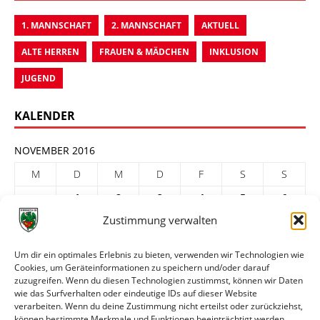
1. MANNSCHAFT
2. MANNSCHAFT
AKTUELL
ALTE HERREN
FRAUEN & MÄDCHEN
INKLUSION
JUGEND
KALENDER
NOVEMBER 2016
M
D
M
D
F
S
S
1
2
3
4
5
6
Zustimmung verwalten
7
8
9
10
11
12
13
14
15
16
17
18
19
20
Um dir ein optimales Erlebnis zu bieten, verwenden wir Technologien wie
Cookies, um Geräteinformationen zu speichern und/oder darauf
21
22
23
24
25
26
27
zuzugreifen. Wenn du diesen Technologien zustimmst, können wir Daten
28
29
30
wie das Surfverhalten oder eindeutige IDs auf dieser Website
verarbeiten. Wenn du deine Zustimmung nicht erteilst oder zurückziehst,
« Okt.
Dez. »
können bestimmte Merkmale und Funktionen beeinträchtigt werden.