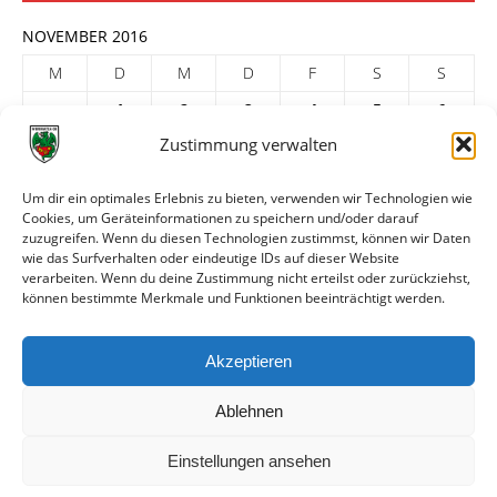
NOVEMBER 2016
M
D
M
D
F
S
S
1
2
3
4
5
6
Zustimmung verwalten
7
8
9
10
11
12
13
14
15
16
17
18
19
20
Um dir ein optimales Erlebnis zu bieten, verwenden wir Technologien wie
Cookies, um Geräteinformationen zu speichern und/oder darauf
21
22
23
24
25
26
27
zuzugreifen. Wenn du diesen Technologien zustimmst, können wir Daten
28
29
30
wie das Surfverhalten oder eindeutige IDs auf dieser Website
verarbeiten. Wenn du deine Zustimmung nicht erteilst oder zurückziehst,
« Okt.
Dez. »
können bestimmte Merkmale und Funktionen beeinträchtigt werden.
ARCHIV
Akzeptieren
Ablehnen
Einstellungen ansehen