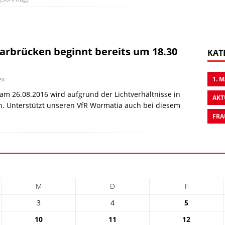
aarbrücken beginnt bereits um 18.30
KAT
ex
1. 
am 26.08.2016 wird aufgrund der Lichtverhältnisse in
AKT
en. Unterstützt unseren VfR Wormatia auch bei diesem
FRA
M
D
F
3
4
5
10
11
12