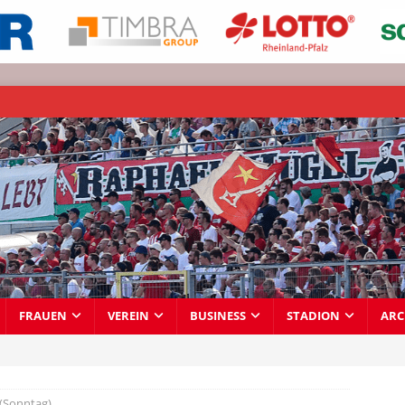
FRAUEN
VEREIN
BUSINESS
STADION
ARC
 (Sonntag)