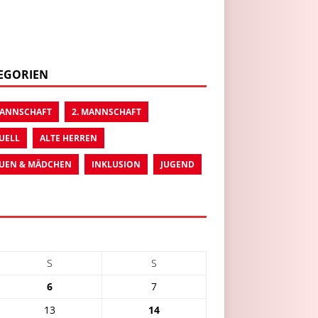
EGORIEN
MANNSCHAFT
2. MANNSCHAFT
UELL
ALTE HERREN
UEN & MÄDCHEN
INKLUSION
JUGEND
S
S
6
7
13
14