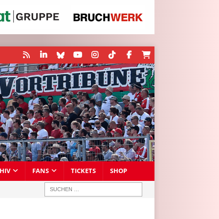
HIV
FANS
TICKETS
SHOP