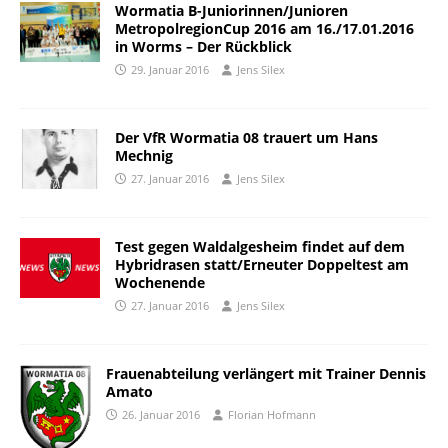
Wormatia B-Juniorinnen/Junioren
MetropolregionCup 2016 am 16./17.01.2016
in Worms – Der Rückblick
29. Januar 2016
Jens Silex
Der VfR Wormatia 08 trauert um Hans
Mechnig
27. Januar 2016
Jens Silex
Test gegen Waldalgesheim findet auf dem
Hybridrasen statt/Erneuter Doppeltest am
Wochenende
27. Januar 2016
Jens Silex
Frauenabteilung verlängert mit Trainer Dennis
Amato
26. Januar 2016
Florian Hofmann