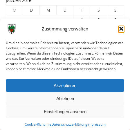
JANUAR 2016
M
D
M
D
F
S
S
1
2
3
Zustimmung verwalten
4
5
6
7
8
9
10
11
12
13
14
15
16
17
Um dir ein optimales Erlebnis zu bieten, verwenden wir Technologien wie
Cookies, um Geräteinformationen zu speichern und/oder darauf
18
19
20
21
22
23
24
zuzugreifen. Wenn du diesen Technologien zustimmst, können wir Daten
25
26
27
28
29
30
31
wie das Surfverhalten oder eindeutige IDs auf dieser Website
verarbeiten. Wenn du deine Zustimmung nicht erteilst oder zurückziehst,
« Dez.
Feb. »
können bestimmte Merkmale und Funktionen beeinträchtigt werden.
ARCHIV
Akzeptieren
Ablehnen
Einstellungen ansehen
Cookie-Richtlinie
Datenschutzerklärung
Impressum
© VfR Wormatia Worms