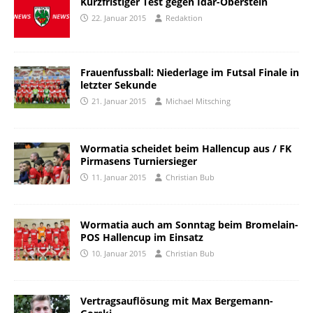
Kurzfristiger Test gegen Idar-Oberstein
22. Januar 2015
Redaktion
Frauenfussball: Niederlage im Futsal Finale in
letzter Sekunde
21. Januar 2015
Michael Mitsching
Wormatia scheidet beim Hallencup aus / FK
Pirmasens Turniersieger
11. Januar 2015
Christian Bub
Wormatia auch am Sonntag beim Bromelain-
POS Hallencup im Einsatz
10. Januar 2015
Christian Bub
Vertragsauflösung mit Max Bergemann-