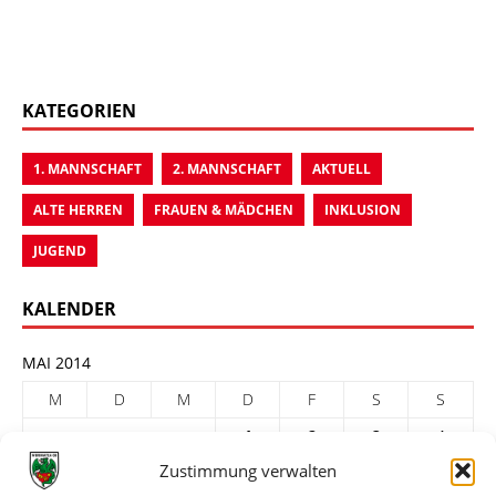
KATEGORIEN
1. MANNSCHAFT
2. MANNSCHAFT
AKTUELL
ALTE HERREN
FRAUEN & MÄDCHEN
INKLUSION
JUGEND
KALENDER
MAI 2014
M
D
M
D
F
S
S
1
2
3
4
Zustimmung verwalten
5
6
7
8
9
10
11