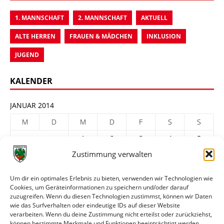
1. MANNSCHAFT
2. MANNSCHAFT
AKTUELL
ALTE HERREN
FRAUEN & MÄDCHEN
INKLUSION
JUGEND
KALENDER
JANUAR 2014
M
D
M
D
F
S
S
1
2
3
4
5
Zustimmung verwalten
6
7
8
9
10
11
12
13
14
15
16
17
18
19
Um dir ein optimales Erlebnis zu bieten, verwenden wir Technologien wie
Cookies, um Geräteinformationen zu speichern und/oder darauf
20
21
22
23
24
25
26
zuzugreifen. Wenn du diesen Technologien zustimmst, können wir Daten
27
28
29
30
31
wie das Surfverhalten oder eindeutige IDs auf dieser Website
verarbeiten. Wenn du deine Zustimmung nicht erteilst oder zurückziehst,
« Dez.
Feb. »
können bestimmte Merkmale und Funktionen beeinträchtigt werden.